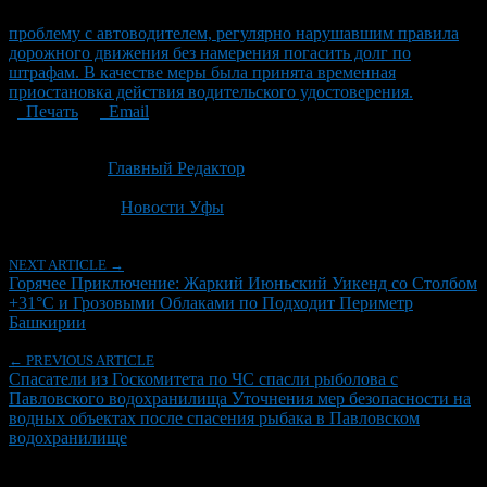
проблему с автоводителем, регулярно нарушавшим правила
дорожного движения без намерения погасить долг по
штрафам. В качестве меры была принята временная
приостановка действия водительского удостоверения.
Печать
Email
Опубликовано: 1 месяц назад на 05.07.2026
Автор:
Главный Редактор
Последнее изминение 5 июля, 2026 @ 9:30 дп
Рубрики
Новости Уфы
NEXT ARTICLE →
Горячее Приключение: Жаркий Июньский Уикенд со Столбом
+31°C и Грозовыми Облаками по Подходит Периметр
Башкирии
← PREVIOUS ARTICLE
Спасатели из Госкомитета по ЧС спасли рыболова с
Павловского водохранилища Уточнения мер безопасности на
водных объектах после спасения рыбака в Павловском
водохранилище
Об авторе