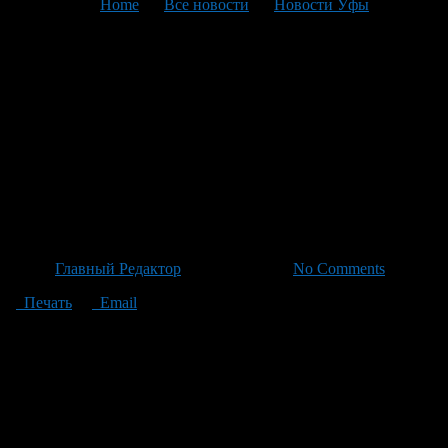
You are here:
Home
>
Все новости
>
Новости Уфы
>
Текущая статья
Судебные приставы
принудительно доставили
больную активным
туберкулёзом на лечение в
Уфимский диспансер
Автор
Главный Редактор
/ 05.07.2026 /
No Comments
Печать
Email
Судебные приставы Советского района Уфы задержали
местную жительницу и принудительно доставили её в
противотуберкулезный диспансер. Она страдала активной
формой туберкулёза, отказываясь от назначения врачей и тем
самым подвергая риску окружающих. Суд постановил
направить женщину на обязательное лечение после того как
врачи-эксперты подали иск о госпитализации. Так как она