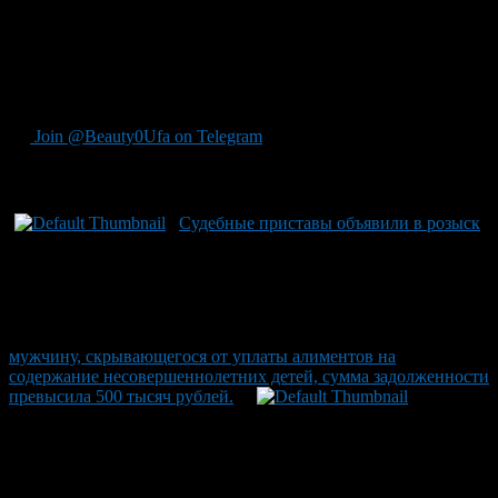
отказалась добровольно пройти курс лечения, судебные
приставы приняли меры для её транспортировки в
медицинское учреждение. В Башкирии наблюдается
значительный спад по заболеваемости туберкулёзом, согласно
данным от региональных специалистов.
Join @Beauty0Ufa on Telegram
Рекомендуем почитать:
Судебные приставы объявили в розыск
мужчину, скрывающегося от уплаты алиментов на
содержание несовершеннолетних детей, сумма задолженности
превысила 500 тысяч рублей.