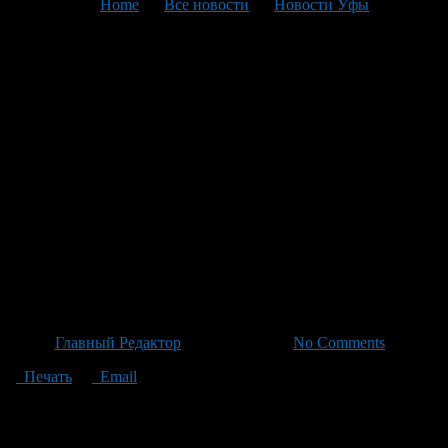
You are here:
Home
>
Все новости
>
Новости Уфы
>
Текущая статья
Судебные приставы
объявили в розыск мужчину,
скрывающегося от уплаты
алиментов на содержание
несовершеннолетних детей,
сумма задолженности
превысила 500 тысяч рублей.
Автор
Главный Редактор
/ 19.05.2026 /
No Comments
Печать
Email
Судебные приставы Миякинского района начали розыск
Ильгиза Л., мужчину, который скрывается от уплаты
алиментов на содержание несовершеннолетних детей. Сумма