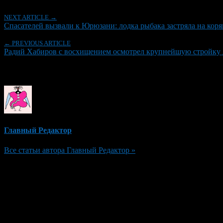
NEXT ARTICLE →
Спасателей вызвали к Юрюзани: лодка рыбака застряла на коря
← PREVIOUS ARTICLE
Радий Хабиров с восхищением осмотрел крупнейшую стройку 
Об авторе
Главный Редактор
Все статьи автора Главный Редактор »
Добавить комментарий