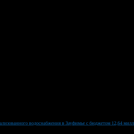
 обновлению парка Ленина с б
я
 Ленина с бюджетом 20,3 млн рублей для третьего этапа работ.
сания соглашения. Закупка включает в себя широкий спектр услу
о определенным критериям к началу августа текущего года. Про
акцентом на общественные пространства и благоустройство. Нач
мену дорожного покрытия и декоратива. Парк также получит но
дка и будет обновлён музыкальный квадратный фонтан. В преды
 площади и в Черниковке при ремонте кинотеатра «Победа».
рализованного водоснабжения в Зауфимье с бюджетом 12,64 мил