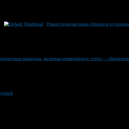
Реконструкция парка Ленина в отдален
ицветные кварталы, включая олимпийскую элита — обновлени
рублей