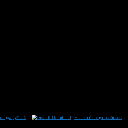
юджетом 20,3 млн рублей:
 Начальная дата подачи заявок — после 9 июля, и подрядчику
г: от строительных работ до восстановления зелёных
ект запланированный на открытие ко Дню Республики
авшиеся в прошлом году работы включают установку новой
вые архитектурные элементы, такие как скульптуры лошади,
дущие этапы обновления парка парк Ленинская площадь работал
лиарда рублей
Начато благоустройство