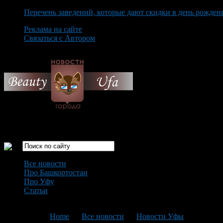
Перечень заведений, которые дают скидки в день рожден
Реклама на сайте
Связаться с Автором
Friday August 7th, 2026
Только самые интересные новости города Уфа
Все новости
Про Башкортостан
Про Уфу
Статьи
Loading...
You are here:
Home
>
Все новости
>
Новости Уфы
>
Текущая