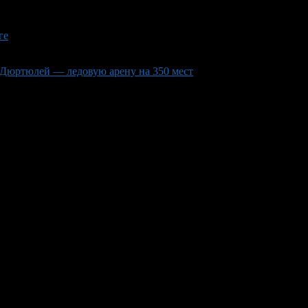
ге
Дюртюлей — ледовую арену на 350 мест