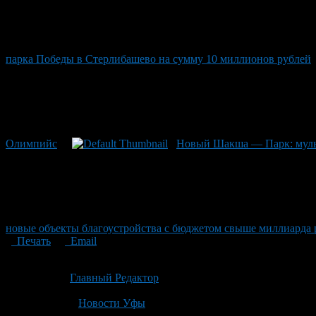
парка Победы в Стерлибашево на сумму 10 миллионов рублей
Олимпийс
Новый Шакша — Парк: мульт
новые объекты благоустройства с бюджетом свыше миллиарда 
Печать
Email
Опубликовано: 1 месяц назад на 04.07.2026
Автор:
Главный Редактор
Последнее изминение 4 июля, 2026 @ 12:31 пп
Рубрики
Новости Уфы