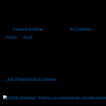
Уфа объявляет новые шаги по
конкурс стартует после 9 июл
Автор
Главный Редактор
/ 04.07.2026 /
No Comments
Печать
Email
Администрация Уфы анонсировала новую фазу обновлений парка
предстоит завершить все работы за четыре месяца со дня подпи
насаждений парка. Отбор подряда будет происходить по строг
Башкортостан 11 октября 2026, продолжает развитие парка с 
колоннады, обновление освещения и коммуникаций, а также за
рыбы и птицы, добавятся ларьки для торговли, детская площа
подрядчик «Альбит», известный своими работами на Советской
Join @Beauty0Ufa on Telegram
Рекомендуем почитать:
Конкурс на строительство системы цент