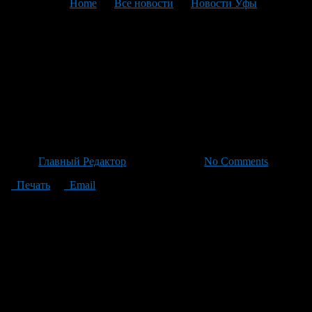
You are here:
Home
>
Все новости
>
Новости Уфы
>
Текущая статья
Начато благоустройство
парка Победы в
Стерлибашево на сумму 10
миллионов рублей
Автор
Главный Редактор
/ 02.06.2026 /
No Comments
Печать
Email
Благоустройство парка Победы в Стерлибашево находит свое
продолжение в рамках национального проекта
«Инфраструктура для жизни». Обновление инфраструктуры,
ремонт прогулочных дорожек и восстановление отдельных
элементов составляют основу работ. В рамках данного
проекта также планируется перенос бюстов Героев
Советского Союза из Аллеи Героев в единый мемориальный
комплекс Парка Победы, где они будут расположены рядом с
памятником Караная Муратова — предводителя Крестьянской