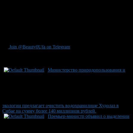
войны 18 века. Все бюсты и площадки вокруг них обещают
получить реставрацию. Кроме того, парк планируется
окружить новой оградой. Стоимость работ составила 10
миллионов рублей, что на 1 миллион меньше первоначальной
стоимости контракта в 11 миллионов рублей. Источник:
Информационное агентство «Башинформ»
(www.bashinform.ru)
Join @Beauty0Ufa on Telegram
Рекомендуем почитать:
Министерство природопользования и
экологии предлагает очистить водохранилище Худолаз в
Сибае на сумму более 140 миллионов рублей.
Премьер-министр объявил о выделении