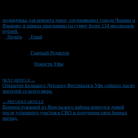
подрядчика для ремонта дорог, соединяющих города Чишмы и
Языково, в рамках программы на сумму более 134 миллионов
рублей.
Печать
Email
Опубликовано: 2 месяца назад на 02.06.2026
Автор:
Главный Редактор
Последнее изминение 2 июня, 2026 @ 4:36 пп
Рубрики
Новости Уфы
NEXT ARTICLE →
Открытие Большого Детского Фестиваля в Уфе собрало тысяч
зрителей со всего мира.
← PREVIOUS ARTICLE
Военнослужащий из Янаульского района вернулся домой
после успешного участия в СВО и получения пяти боевых
наград.
Об авторе