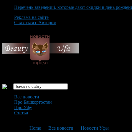
Перечень заведений, которые дают скидки в день рожден
Реклама на сайте
Связаться с Автором
Friday August 7th, 2026
Только самые интересные новости города Уфа
Все новости
Про Башкортостан
Про Уфу
Статьи
Loading...
You are here:
Home
>
Все новости
>
Новости Уфы
>
Текущая