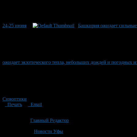
24-25 июня
Башкирия ожидает сильные 
ожидает экзотического тепла, небольших дождей и погодных 
Синоптики
Печать
Email
Опубликовано: 1 месяц назад на 03.07.2026
Автор:
Главный Редактор
Последнее изминение 3 июля, 2026 @ 8:01 дп
Рубрики
Новости Уфы