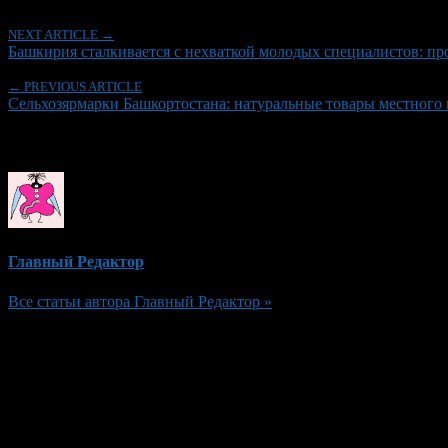
NEXT ARTICLE →
Башкирия сталкивается с нехваткой молодых специалистов: пр
← PREVIOUS ARTICLE
Сельхозярмарки Башкортостана: натуральные товары местного 
Об авторе
Главный Редактор
Все статьи автора Главный Редактор »
Добавить комментарий