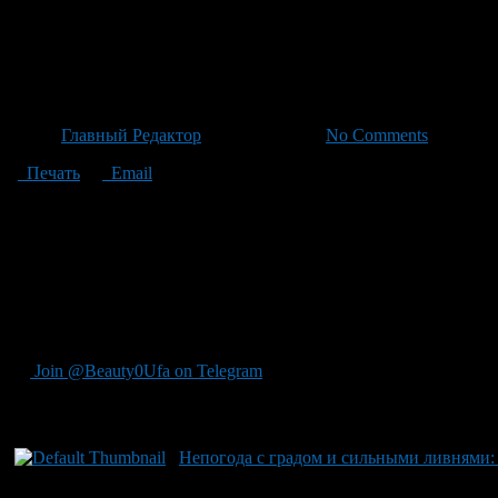
Уральский регион пережит мо
предсказывают возвращение т
Автор
Главный Редактор
/ 03.07.2026 /
No Comments
Печать
Email
Оренбургская область пережила вторую половину июня под еже
прокатились также по Екатеринбургу, где даже пришлось объя
из прогнозного центра «Метео», период интенсивных осадков 
циклон, вызвавший эти осадки, и смещает его в сторону Запа
поднимется до значений от 23 до 25 градусов Цельсия. Однако
Уфимский климатолог Рита Галимьянова добавляет, что к сере
погоду. Хотя сейчас они ослабевают, любая часть барического
Join @Beauty0Ufa on Telegram
Рекомендуем почитать:
Непогода с градом и сильными ливнями: