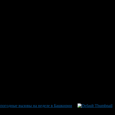
щное явление сезонных дожде
епла в июле
дневными грозами и ливнями, что привело к редкому летнему п
вить эвакуацию. В Башкирии погода тоже стала заметно влажнее
для региона подходит к завершению. Над регионом формируется
дной Сибири. Шувалов подчеркивает: «Дожди постепенно уступаю
 не исключено появление температурных пик вплоть до отметки в
дине недели теплее должно стать по прогнозам Башгидрометцен
 образования может привести к новым осадкам при активизации п
 погодные вызовы на неделе в Башкирии