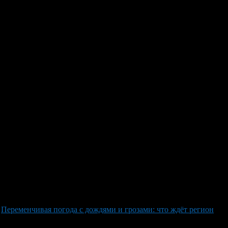
й — погодные эксперты
аводку с перекрытием некоторых дорог и мостов. Такие дожди
 к концу месяца. По словам Александра Шувалова, климатолога
 высокий атмосферный фронт, который сбрасывает давление на
т место более теплой погоде». В начале июля температура
 30°C, которые сохранятся примерно до середины месяца.
тра: «Важно понимать динамику циклонов и их влияние на
роцесса».
Переменчивая погода с дождями и грозами: что ждёт регион