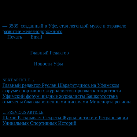
— 3589, созданный в Уфе, стал легендой музее и отражало
развитие железнодорожного
Печать
Email
Опубликовано: 1 месяц назад на 02.07.2026
Автор:
Главный Редактор
Последнее изминение 2 июля, 2026 @ 7:31 пп
Рубрики
Новости Уфы
NEXT ARTICLE →
Главный редактор Руслан Шарафутдинов на Уфимском
форуме спортивных журналистов призвал к открытости
Уфимский форум: видные журналисты Башкортостана
отмечены благодарственными письмами Минспорта региона
← PREVIOUS ARTICLE
Шахов Раскрывает Секреты Журналистики и Ретрансляции
Уникальных Спортивных Историй
Об авторе