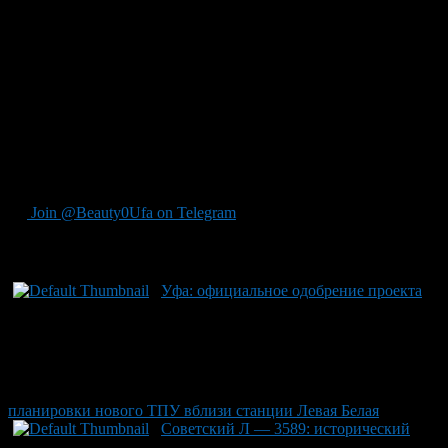
документу от городской администрации Уфы, речь идет о
создании полноценного железнодорожного вокзала на обе
стороны станции с возможным развитием путей. В рамках
этого проекта также появятся объекты инфраструктуры:
дороги к объекту, пешеходные и велосипедные дорожки,
системы водоотведения и многое другое, включая заботу о
зеленых насаждениях. В местных обзорах мнения о текущей
инфраструктуре железнодорожной станции разнятся от
вполне удовлетворительных до требований срочной
модернизации из-за безопасности.
Join @Beauty0Ufa on Telegram
Рекомендуем почитать:
Уфа: официальное одобрение проекта
планировки нового ТПУ вблизи станции Левая Белая
Советский Л — 3589: исторический