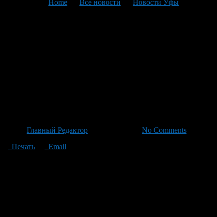
You are here:
Home
>
Все новости
>
Новости Уфы
>
Текущая статья
Уфа: На «Левой Белой»
началась модернизация
железнодорожного узла с
масштабными улучшениями
в инфраструктуру
Автор
Главный Редактор
/ 02.07.2026 /
No Comments
Печать
Email
В Уфе начаты работы по созданию крупного транспортно-
пересадочного узла на железнодорожной станции «Левая
Белая». До середины декабря 2026 года запланировано
проведение всех необходимых инженерных изысканий и
подготовка проекта планировки территории. Это все будет
профинансировано из городских фондов, а подрядчик для
реализации выберется через открытые торги. Согласно