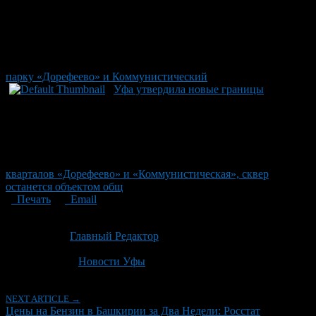
парку «Дорефеево» и Коммунистический
Уфа утвердила новые границы
кварталов «Дорефеево» и «Коммунистическая», сквер
останется объектом общ
Печать
Email
Опубликовано: 1 месяц назад на 02.07.2026
Автор:
Главный Редактор
Последнее изминение 2 июля, 2026 @ 11:01 дп
Рубрики
Новости Уфы
NEXT ARTICLE →
Цены на Бензин в Башкирии за Два Недели: Росстат