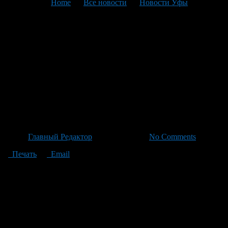
You are here:
Home
>
Все новости
>
Новости Уфы
>
Текущая статья
Специалисты определили
границы Чукраклинских
курганов: новые данные по
сохранению памятника
раннего средневековья
Автор
Главный Редактор
/ 02.07.2026 /
No Comments
Печать
Email
Памятник «Чукраклинские курганы», открытый и частично
исследованный в 1975 году С. М. Басюткиным и Б. С.
Гороуновым, стал местом ценных находок фрагментов
керамики караякуповской культуры раннего средневековья.
Специалисты для точного определения границ памятника
подготовили комплексный отчёт с детальными
археологическими данными, архивными документами,