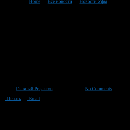
You are here:
Home
>
Все новости
>
Новости Уфы
>
Текущая статья
Академия премирует
преподавателей за успешное
прохождение студентов через
аспирантуру с денежными
бонусами размером от 400 до
500 тысяч рублей
Автор
Главный Редактор
/ 01.07.2026 /
No Comments
Печать
Email
Академия ввела новое материальное поощрение для
преподавателей: теперь им будет начислено от 400 до 500
тысяч рублей, если их студент успешно защитит диссертацию
в установленные сроки. Такое вознаграждение предусмотрено
на протяжении трех-четырех лет после защиты аспирантом