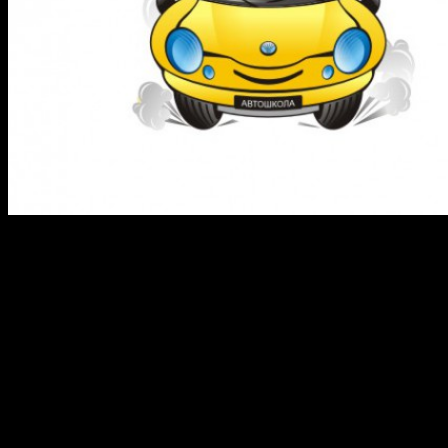
В ближайшее время во всех автошколах может подорожать
обучение до 100 тысяч рублей. Столь существенное
подорожание будет вызвано новой учебной программой.
Изменения которые они принесет значительно увеличивает
объем учебного материала, а также расходы автошкол на
материальное обеспечение учебного процесса. Платить за все
это в итоге придется кандидатам в водители.
Новый регламент обучения водителей был определен
поправками к закону «Об образовании», который неожиданно
для всех превратил автошколы в обычные учебные
учреждения. Теперь для предоставления их услуг по