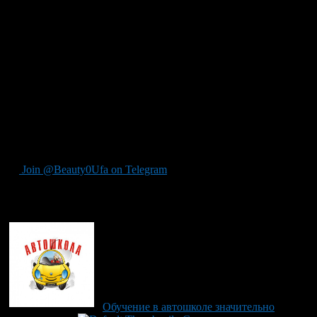
обучению вождения им нужна будет лицензия, а это огромные
расходы.
Введение новых программ обучения, увеличение его
продолжительности вместе с «обязательными» затратами на
получение лицензий приведут к значительному увеличению
стоимости обучения, считают эксперты.
Если сегодня выучиться на категорию «В» в среднем по
России стоит 15-25 тысяч рублей, то с вступлением в силу
нового регламента цена обучения может достигнуть 100 тысяч
рублей.
Join @Beauty0Ufa on Telegram
Рекомендуем почитать:
Обучение в автошколе значительно