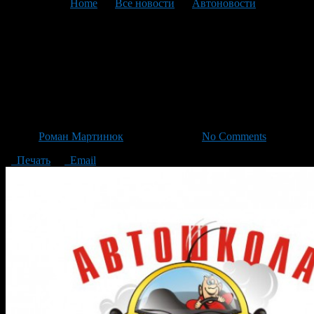
You are here:
Home
>
Все новости
>
Автоновости
>
Текущая статья
Стоимость обучения в
автошколе может дойти до
100 тыс. рублей
Автор
Роман Мартинюк
/ 31.01.2014 /
No Comments
Печать
Email