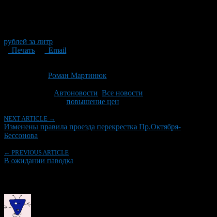
рублей за литр
Печать
Email
Опубликовано: 13 лет назад на 31.01.2014
Автор:
Роман Мартинюк
Последнее изминение 31 января, 2014 @ 3:50 пп
Рубрики
Автоновости
,
Все новости
Tagged With:
повышение цен
NEXT ARTICLE →
Изменены правила проезда перекрестка Пр.Октября-
Бессонова
← PREVIOUS ARTICLE
В ожидании паводка
Об авторе