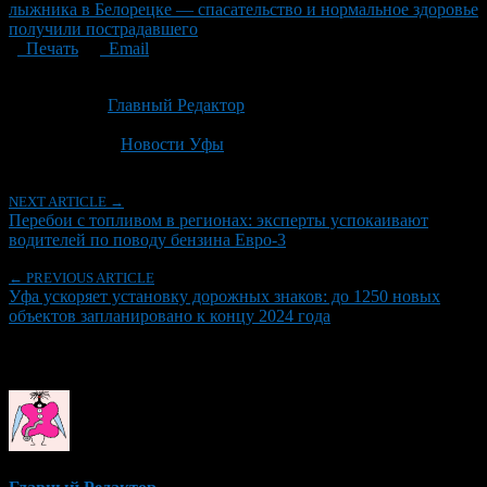
лыжника в Белорецке — спасательство и нормальное здоровье
получили пострадавшего
Печать
Email
Опубликовано: 1 месяц назад на 01.07.2026
Автор:
Главный Редактор
Последнее изминение 1 июля, 2026 @ 3:16 пп
Рубрики
Новости Уфы
NEXT ARTICLE →
Перебои с топливом в регионах: эксперты успокаивают
водителей по поводу бензина Евро-3
← PREVIOUS ARTICLE
Уфа ускоряет установку дорожных знаков: до 1250 новых
объектов запланировано к концу 2024 года
Об авторе