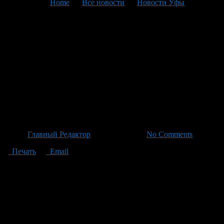
You are here:
Home
>
Все новости
>
Новости Уфы
>
Текущая статья
Восстановление
пострадавшего дома в Уфе
начнется 6 июля после
одобрения всех документов и
получения субсидий
Автор
Главный Редактор
/ 01.07.2026 /
No Comments
Печать
Email
По словам главы Ленинского района Уфы Олега Котова, все
необходимые документы для восстановления дома готовы и
одобрены государственной экспертизой. Субсидии уже
поступили на расчетный счет, а контракт с подрядной
организацией планируется заключить 3 июля. Ремонтные
работы запланированы к началу со 6-го числа того же месяца.
И.о. мэра Уфы Рустам Шарипов отметил важность