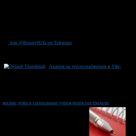
непрерывного обмена информацией с жителями и контроля за
сроками выполнения работ, подчеркнув необходимость
ускорения ремонтных процессов где это возможно. Напомнив
о трагедии утром 2 апреля, когда произошел инцидент с
дронами в Уфе, один из которых нанес повреждения жилому
дому на улице Гафури.
Join @Beauty0Ufa on Telegram
Рекомендуем почитать:
Авария на теплоснабжении в Уфе:
жилые дома и социальные учреждения пострадали,