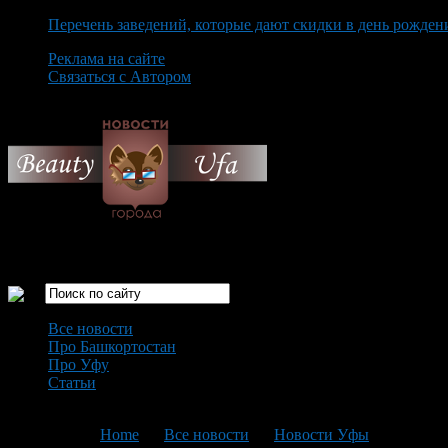
Перечень заведений, которые дают скидки в день рожден
Реклама на сайте
Связаться с Автором
Saturday August 8th, 2026
Только самые интересные новости города Уфа
Все новости
Про Башкортостан
Про Уфу
Статьи
Loading...
You are here:
Home
>
Все новости
>
Новости Уфы
>
Текущая