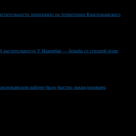
астительности произошло на территории Краснокамского
ий растительности У Ишимбае — борьба со стихией огня:
 Краснокамском районе было быстро ликвидировано