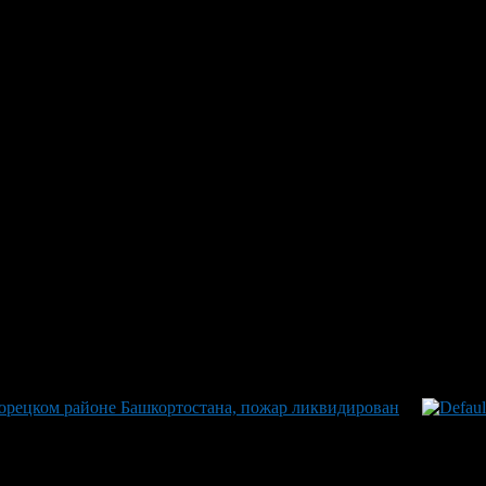
ости оперативно локализовано
 сухой растительности, которое было оперативно локализовано 
иквидирован. С начала 2026 года ситуация с природными пожар
ия сухой травы и поросли, охватившее свыше 328 гектаров. Спас
тельности даже при влажной погоде. Спасателей можно смело п
роль в предотвращении инцидентов из-за небрежности.
лорецком районе Башкортостана, пожар ликвидирован