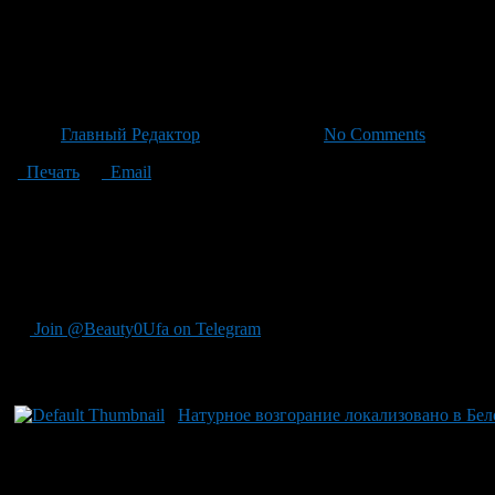
Возгорание сухой растительн
Башканоn
Автор
Главный Редактор
/ 01.07.2026 /
No Comments
Печать
Email
В Ишимбае в условиях затяжных дождей произошло возгорание
Башкортостан по чрезвычайным ситуациям, огонь был быстро л
пожаров на площади более 87 гектаров и 199 случаев возгоран
осторожность в обращении с огнем, подчеркивая важность бди
пожар в Башкирии, но каждый житель также играет ключевую 
Join @Beauty0Ufa on Telegram
Рекомендуем почитать:
Натурное возгорание локализовано в Бе