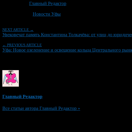
Автор:
Главный Редактор
Последнее изминение 1 июля, 2026 @ 9:16 дп
Рубрики
Новости Уфы
NEXT ARTICLE →
Увековечат память Константина Толкачёва: от улиц до юридич
← PREVIOUS ARTICLE
Уфа: Новое озеленение и освещение кольца Центрального рынк
Об авторе
Главный Редактор
Все статьи автора Главный Редактор »
Добавить комментарий