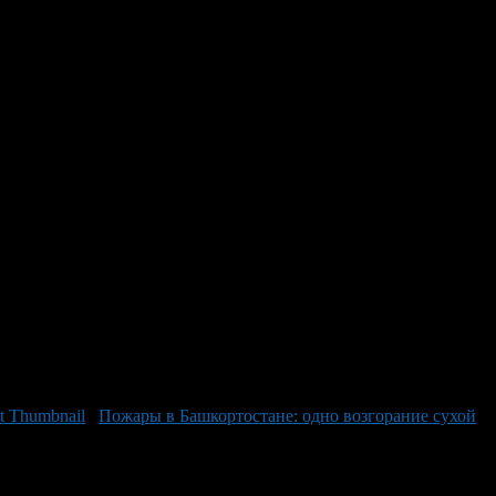
 в Ишимбае спасателями
силами спасателей. По данным Госкомитета Республики
ами остается напряженной: зарегистрировано уже 14 лесных
атели настоятельно просят жителей проявлять особую
олагаться: они готовы к мгновенному реагированию на любой
Пожары в Башкортостане: одно возгорание сухой