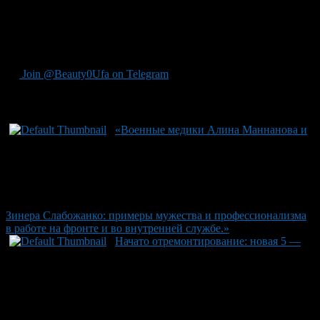
ветеранов, но является живым доказательством стойкости
духа и настоящего патриотизма. Его подвиги и повседневное
служение заслуживают самой искренней благодарности и
глубокого уважения от будущих поколений.
Join @Beauty0Ufa on Telegram
Рекомендуем почитать:
«Военные медики Алина Маннанова и
Зинера Слабожанко: примеры мужества и профессионализма
в работе на фронте и во внутренней службе.»
Начато отремонтирование: новая 5 —