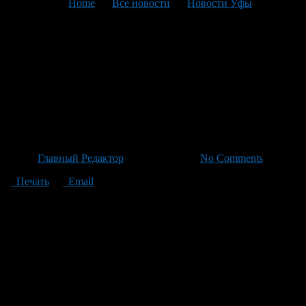
You are here:
Home
>
Все новости
>
Новости Уфы
>
Текущая статья
Фаиз Халитов: Символ
Мужества и
Самопожертвования в
Служении Родине
Автор
Главный Редактор
/ 01.07.2026 /
No Comments
Печать
Email
Майор медицинской службы запаса Фаиз Халитов стал
символом мужества и самопожертвования на страницах
нашей истории. Он не просто ветеран боевых действий — его
жизнь полна примеров доблести и беззаветного служения
Родине. От Афганистана до Таджикистана, далее к
специальной военной операции, в каждой точке своего
жизненного пути он спас десятки жизней, сохранив доброту и
любовь к людям, которые вдохновляли многих вокруг него.
Фаиз Халитов не просто напоминает нам о героизме наших