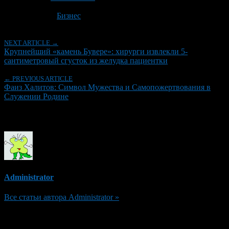
Последнее изминение 1 июля, 2026 @ 1:06 дп
Рубрики
Бизнес
NEXT ARTICLE →
Крупнейший «камень Бувере»: хирурги извлекли 5-
сантиметровый сгусток из желудка пациентки
← PREVIOUS ARTICLE
Фаиз Халитов: Символ Мужества и Самопожертвования в
Служении Родине
Об авторе
Administrator
Все статьи автора Administrator »
Добавить комментарий