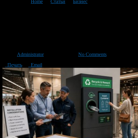
You are here:
Home
>
Статьи
>
Бизнес
>
Текущая статья
Как составить техническое
задание на фандомат под
конкретный объект
Автор
Administrator
/ 01.07.2026 /
No Comments
Печать
Email