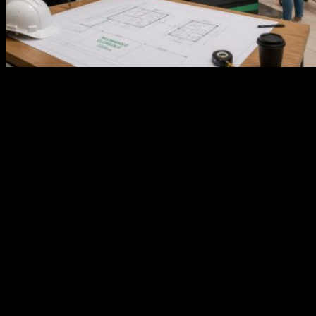
Техническое задание на фандомат нужно составлять не как
общее описание автомата для приема тары, а как документ для
конкретного объекта. Ошибка на этом этапе приводит к
неверному выбору корпуса, объема накопителя, сценария
приема, способа подключения и модели обслуживания. В
результате оборудование может формально работать, но не
соответствовать потоку пользователей, режиму эксплуатации
и задачам владельца площадки.
Грамотно подготовленное техническое задание фиксирует
исходные условия, ожидаемую нагрузку, требования к приему
вторсырья, интеграциям, безопасности, аналитике и сервису.
Такой документ позволяет производителю рассчитать
конфигурацию без лишних допущений, а заказчику получить
оборудование, которое подходит под реальную эксплуатацию.
Описание объекта установки