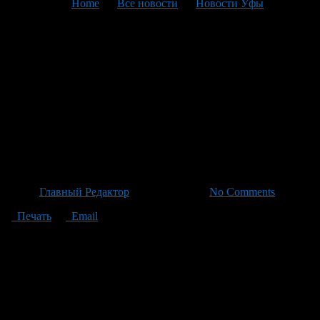
You are here:
Home
>
Все новости
>
Новости Уфы
>
Текущая статья
Бригада из Нефтекамска
займется реконструкцией
стелы «Город Трудовой
Доблести» на набережной
Уфы за 32,7 млн рублей
Автор
Главный Редактор
/ 30.06.2026 /
No Comments
Печать
Email
Уфимская мэрия определилась с подрядчиком для
благоустройства стелы «Город трудовой доблести» на
набережной реки Белой. В рамках контракта, заключенного
Управлением коммунального хозяйства и благоустройства
города, уфимский предприниматель из Нефтекамска Владик
Хуснутдинов займется этим проектом за 32,7 миллиона
рублей против первоначальных планов в размере 34,8