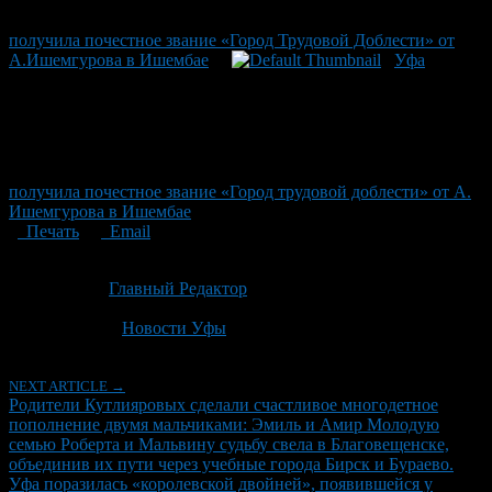
получила почестное звание «Город Трудовой Доблести» от
А.Ишемгурова в Ишембае
Уфа
получила почестное звание «Город трудовой доблести» от А.
Ишемгурова в Ишембае
Печать
Email
Опубликовано: 1 месяц назад на 30.06.2026
Автор:
Главный Редактор
Последнее изминение 30 июня, 2026 @ 2:16 пп
Рубрики
Новости Уфы
NEXT ARTICLE →
Родители Кутлияровых сделали счастливое многодетное
пополнение двумя мальчиками: Эмиль и Амир Молодую
семью Роберта и Мальвину судьбу свела в Благовещенске,
объединив их пути через учебные города Бирск и Бураево.
Уфа поразилась «королевской двойней», появившейся у