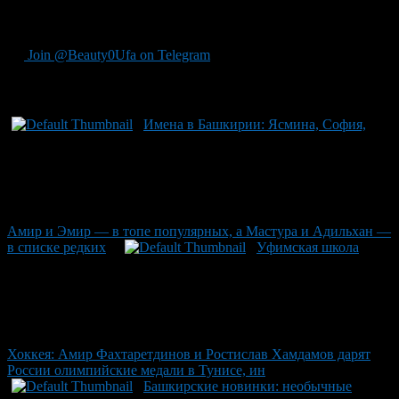
рождение «королевской двойни», от родителей с такими
неповторимыми семейными новостями.
Join @Beauty0Ufa on Telegram
Рекомендуем почитать:
Имена в Башкирии: Ясмина, София,
Амир и Эмир — в топе популярных, а Мастура и Адильхан —
в списке редких
Уфимская школа
Хоккея: Амир Фахтаретдинов и Ростислав Хамдамов дарят
России олимпийские медали в Тунисе, ин
Башкирские новинки: необычные