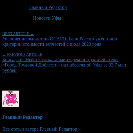
Опубликовано: 1 месяц назад на 30.06.2026
Автор:
Главный Редактор
Последнее изминение 30 июня, 2026 @ 2:01 пп
Рубрики
Новости Уфы
NEXT ARTICLE →
Увеличение выплат по ОСАГО: Банк России ужесточил
критерии стоимости запчастей с июля 2023 года
← PREVIOUS ARTICLE
Бригада из Нефтекамска займется реконструкцией стелы
«Город Трудовой Доблести» на набережной Уфы за 32,7 млн
рублей
Об авторе
Главный Редактор
Все статьи автора Главный Редактор »