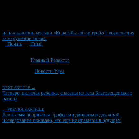
использовании музыки «Коралай»: автор требует возмещения
за нарушение авторс
Печать
Email
Опубликовано: 1 месяц назад на 29.06.2026
Автор:
Главный Редактор
Последнее изминение 29 июня, 2026 @ 10:46 дп
Рубрики
Новости Уфы
NEXT ARTICLE →
Четверо, включая ребенка, спасены из леса Благовещенского
района
← PREVIOUS ARTICLE
Родителям неприятны профессии дворников для детей:
исследование показало, кто еще не нравится в будущем
Об авторе