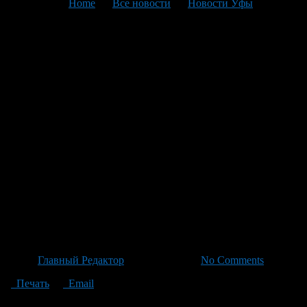
You are here:
Home
>
Все новости
>
Новости Уфы
>
Текущая статья
Нарушение трудового
законодательства: подросток
работало ночью и в
выходные Выявлено
нарушение в использовании
труда несовершеннолетней —
штрафы и меры
прокуратуры
Автор
Главный Редактор
/ 29.06.2026 /
No Comments
Печать
Email
По информации от прокуратуры Республики Башкортостан, с