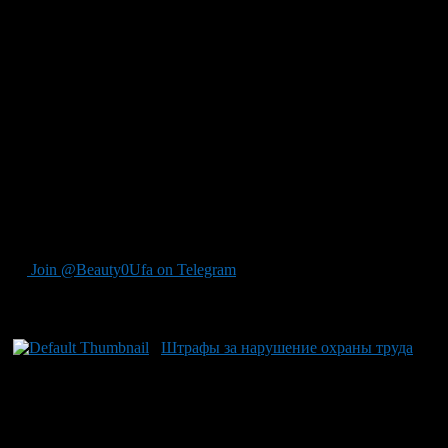
декабря прошлого года до начала текущего жители Бакалов
столкнулись с нарушением трудового законодательства:
коммерсант использовала труд несовершеннолетней
работницы в ночное время и выходные дни — действия явно
запрещённые законодательством. Кроме того, у
предпринимателя возникли проблемы со своевременным
оформлением трудовых отношений – соответствующий
договор отсутствовал. За указанные нарушения были
вынесены административные штрафы на общую сумму 6
тысяч рублей. После вмешательства прокуратуры все
выявленные недостатки были устранены. Также стоит
отметить недавний случай с жительницей региона, которая
попыталась оформить «резиновую квартиру» для 21 человека.
Join @Beauty0Ufa on Telegram
Рекомендуем почитать:
Штрафы за нарушение охраны труда