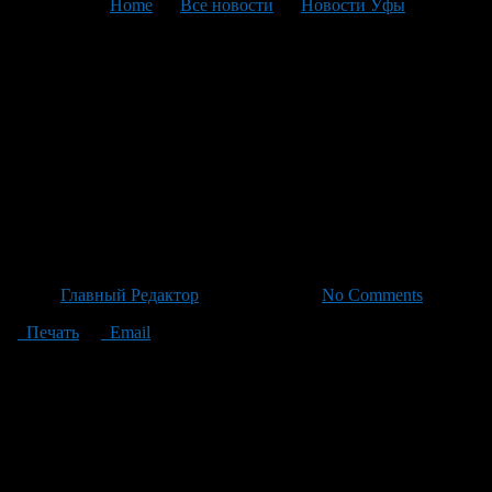
You are here:
Home
>
Все новости
>
Новости Уфы
>
Текущая статья
Новый прокурор
Башкортостана: Иван
Грибов приступает к 5-
летнему сроку полномочий
под одобрением Совфеда
Автор
Главный Редактор
/ 28.06.2026 /
No Comments
Печать
Email
Президент России Владимир Путин подписал ряд новых
назначений в органах прокуратуры страны. Среди этих
решений, важное назначение – новым прокурором
Республики Башкортостан стал Иван Грибов, который будет
исполнять свои обязанности на протяжении пяти лет.
Комитеты Совета Федерации одобрили кандидатуру Ивана
Грибова для этой должности, что стало еще одним шагом к