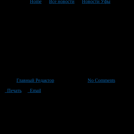
You are here:
Home
>
Все новости
>
Новости Уфы
>
Текущая статья
Путин высоко оценил вклад
медицинских работников и
поблагодарил врачей,
участвующих в военной
операции
Автор
Главный Редактор
/ 21.06.2026 /
No Comments
Печать
Email
В поздравлении к их профессиональному празднику
президент Владимир Путин высоко оценил вклад
медицинских работников в здоровье нации и значение их
труда для общества. Президент отметил: «Сердечно
поздравляю с Днем медицинского работника всех без
исключения – от медиков поликлиники до преподавателей
вузов, кто трудится на переднем крае медицины». Он