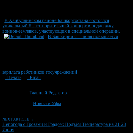
В Хайбуллинском районе Башкортостана состоялся
уникальный благотворительный концерт в поддержку
воинов-земляков, участвующих в специальной операции.
В Башкирии с 1 июля повышается
зарплата работников госучреждений
Печать
Email
Опубликовано: 2 месяца назад на 21.06.2026
Автор:
Главный Редактор
Последнее изминение 21 июня, 2026 @ 8:48 дп
Рубрики
Новости Уфы
NEXT ARTICLE →
Непогода с Грозами и Градом: Подъём Температура на 21-23
Июня