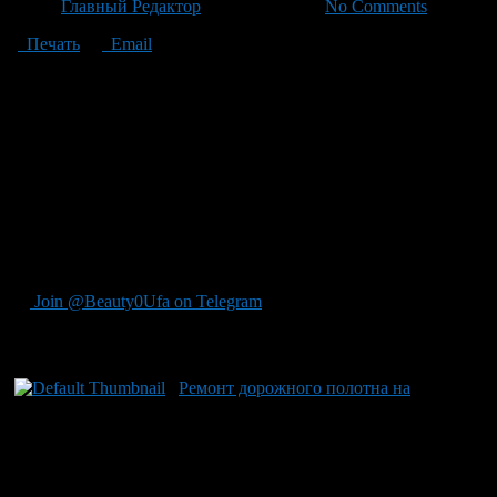
Автор
Главный Редактор
/ 28.06.2026 /
No Comments
Печать
Email
На девятом километре автодороги Черновское — Устиново из-
за сильных дождей произошел размыв дорожного полотна,
что привело к промоинам и полной утрате асфальта на
участке границы Челябинской области и Республики
Башкортостан. В данный момент проезд невозможен.
Водителям рекомендуется альтернативный маршрут через
село Филимоново при движении со стороны Учалы в сторону
Миасса. Для уточнения сроков восстановления движения
обращайтесь по телефону диспетчерской Миндортранса
Челябинской области: 8 (351) 237-88-92.
Join @Beauty0Ufa on Telegram
Рекомендуем почитать:
Ремонт дорожного полотна на