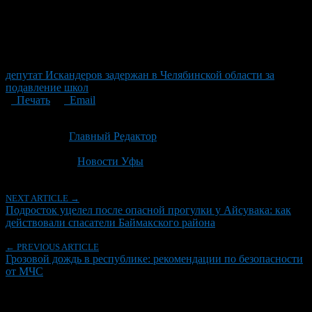
депутат Искандеров задержан в Челябинской области за
подавление школ
Печать
Email
Опубликовано: 1 месяц назад на 28.06.2026
Автор:
Главный Редактор
Последнее изминение 28 июня, 2026 @ 1:31 пп
Рубрики
Новости Уфы
NEXT ARTICLE →
Подросток уцелел после опасной прогулки у Айсувака: как
действовали спасатели Баймакского района
← PREVIOUS ARTICLE
Грозовой дождь в республике: рекомендации по безопасности
от МЧС
Об авторе