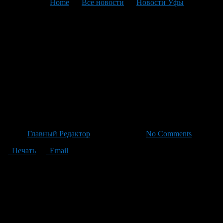
You are here:
Home
>
Все новости
>
Новости Уфы
>
Текущая статья
Подросток уцелел после
опасной прогулки у
Айсувака: как действовали
спасатели Баймакского
района
Автор
Главный Редактор
/ 28.06.2026 /
No Comments
Печать
Email
Вечером накануне в Баймакском районе случилось
происшествие с 16-летним подростком из Старого Сибая.
Мальчик впервые отправившись на прогулку, оказался
запутанным у подножия горы Айсувак и потерял контакт со
своим домом. Не зная, как вернуться к родным местам, он
связался с близкими, которые немедленно вызвали
спасателей. В короткие сроки оперативная команда МЧС