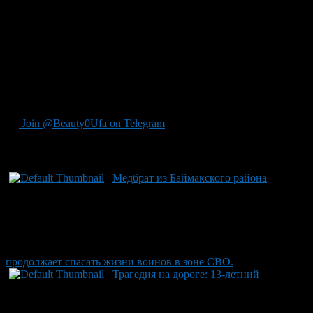
обнаружила подростка целым и невредимым — так было
важно не растрачивать энергию на волнение, а оставаться на
месте до их прибытия. Спасатели обращают внимание
родителей: важно обучить детей правилам безопасного
поведения в незнакомой местности – прежде всего сохранять
спокойствие и действовать по плану спасения. Отметим
также, что накануне спасателям пришлось оказать помощь
туристке, которая получила травмы.
Join @Beauty0Ufa on Telegram
Рекомендуем почитать:
Медбрат из Баймакского района
продолжает спасать жизни воинов в зоне СВО.
Трагедия на дороге: 13-летний