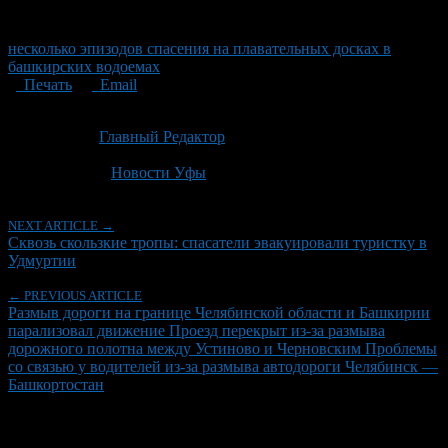
несколько эпизодов спасения на плавательных досках в
башкирских водоемах
Печать
Email
Опубликовано: 1 месяц назад на 28.06.2026
Автор:
Главный Редактор
Последнее изминение 28 июня, 2026 @ 12:16 пп
Рубрики
Новости Уфы
NEXT ARTICLE →
Сквозь скользкие тропы: спасатели эвакуировали туристку в
Удмуртии
← PREVIOUS ARTICLE
Размыв дороги на границе Челябинской области и Башкирии
парализовал движение Проезд перекрыт из-за размыва
дорожного полотна между Устиново и Черновским Проблемы
со связью у водителей из-за размыва автодороги Челябинск —
Башкортостан
Об авторе