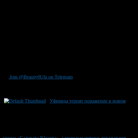
возможность развить свою игру с «Нью-Джерси Дэвилз».
Алан Шайхлисламов также получил вызов к своим
возможностям в команде «Калгари», будучи задрафтован под
общим номером 55. Оба хоккеиста представляют ХК «Торос»
и недавно стали частью основной команды «Салават
Юлаева», где их успехи уже начали оставлять заметный след.
Особенно значимый момент был для Никиты Щербакова,
когда он стал обладателем хет-трика в ВХЛ на рекордном по
возрасту уровне — 18 лет и несколько месяцев. Это не просто
шаг вперёд, но и признание молодых талантов из уфимского
«Салавата Юлаева», которые теперь готовы бросить вызов
льду мирового хоккея.
Join @Beauty0Ufa on Telegram
Рекомендуем почитать:
Уфимцы терпят поражение в новом
сезоне «Салавата Юлаева», а молодые игроки доказывают