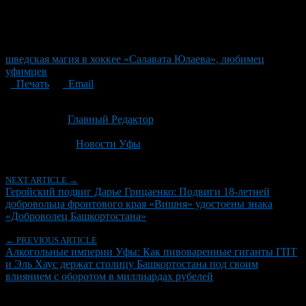
шведская магия в хоккее «Салавата Юлаева», любимец
уфимцев
Печать
Email
Опубликовано: 1 месяц назад на 28.06.2026
Автор:
Главный Редактор
Последнее изминение 28 июня, 2026 @ 1:01 дп
Рубрики
Новости Уфы
NEXT ARTICLE →
Геройский подвиг Дарье Грицаенко: Подвиги 18-летней
добровольца фронтового края «Вишня» удостоены знака
«Доброволец Башкортостана»
← PREVIOUS ARTICLE
Алкогольные империи Уфы: Как пивоваренные гиганты ГПТ
и Эль Хаус держат столицу Башкортостана под своим
влиянием с оборотом в миллиардах рубелей
Об авторе