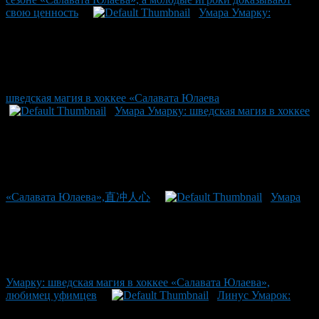
свою ценность
Умара Умарку:
шведская магия в хоккее «Салавата Юлаева
Умара Умарку: шведская магия в хоккее
«Салавата Юлаева»,直冲人心
Умара
Умарку: шведская магия в хоккее «Салавата Юлаева»,
любимец уфимцев
Линус Умарок: