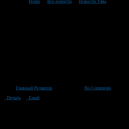
You are here:
Home
>
Все новости
>
Новости Уфы
>
Текущая статья
Молодые таланты:
Щербаков и Шайхлисламов
задрафтованы НХЛ клубом –
надежда «Салавата Юлаева»
на новый виток роста в
мировом хоккее
Автор
Главный Редактор
/ 28.06.2026 /
No Comments
Печать
Email
Воспитанники «Салавата Юлаева», Никита Щербаков и Алан
Шайхлисламов, стали частью нового поколения молодых
хоккеистов в клубе НХЛ после того как были задрафтованы
во втором раунде драфта 2026 года. Защитнику Никитам
Щербакову выпал номер 44 на драфте, предоставляя ему