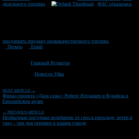
дизельного топлива
ФАС отказалась
продлевать продажу низкокачественного топлива
Печать
Email
Опубликовано: 1 месяц назад на 25.06.2026
Автор:
Главный Редактор
Последнее изминение 25 июня, 2026 @ 8:02 пп
Рубрики
Новости Уфы
NEXT ARTICLE →
Финал проекта «Дала сазы»: Роберт Юлдашев и Курайсы в
Евразийском музее
← PREVIOUS ARTICLE
Необычные погодные колебания: от гроз к прохладе, ветер и
град – три дня перемен в нашем городе
Об авторе