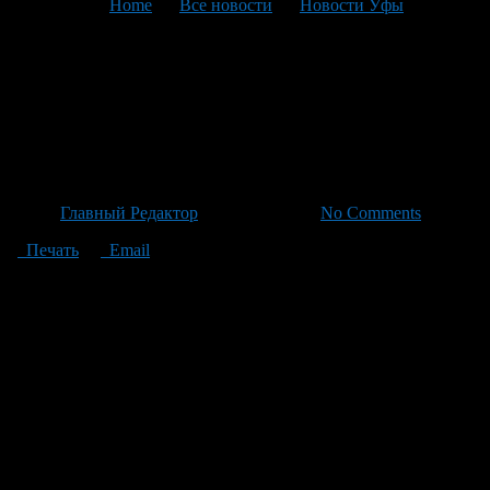
You are here:
Home
>
Все новости
>
Новости Уфы
>
Текущая статья
Башкирия: Дефицит топлива
отсутствует, дефицит
терпения – на подходе
Автор
Главный Редактор
/ 25.06.2026 /
No Comments
Печать
Email
В министерстве промышленности, энергетики и инноваций
Башкортостана заверили, что дефицит топлива на
автозаправках республики отсутствует. Регион располагает
более чем 500 АЗС, большинство из которых сотрудничают
напрямую с производителями топливом. — В июне объемы
производства бензина и дизельного топлива держатся в
пределах плановых значений по годам, — рассказали
представители ведомства. — Распределение эти ресурсы
происходит равномерно по стране, учитывая текущие
обстоятельства. В Минпроме также прокомментировали
ажиотажный спрос на топливо последних дней, который