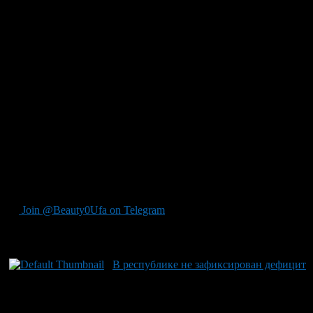
иногда приводит к очередям: «Ситуация вызвана
повышенным интересом со стороны покупателей и в
некоторых случаях спекулятивными попытками». В связи с
этим многие малые заправки вроде «Прогресс», «Точка» или
UfaOil вынуждены закупать товар у других оптовых
поставщиков по ценам выше рынка. При этом
подчеркивается, что цены от крупных производителей
находятся под контролем, а объемы топлива на всех
автозаправках равномерно распределяются. Чтобы избежать
очередей и перепроизводства в городских районах и на
трассах власти настоятельно просят жителей проявить
терпение, не создавать излишний спрос путем заправки
«впрок» или закупки для канистров и других емкостей вне
авто. Также рекомендуется доверять лишь официальным
источникам информации от властей и крупных поставщиков.
Join @Beauty0Ufa on Telegram
Рекомендуем почитать:
В республике не зафиксирован дефицит