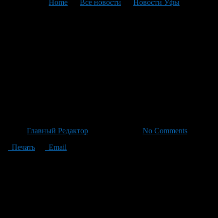
You are here:
Home
>
Все новости
>
Новости Уфы
>
Текущая статья
В республике не
зафиксирован дефицит
топлива, несмотря на рост
спроса – министерства
промышленности региона
Автор
Главный Редактор
/ 25.06.2026 /
No Comments
Печать
Email
В республике действует более 500 автозаправок, большинство
из них напрямую сотрудничают с крупными производителями
топлива. По информации министерства промышленности
региона, объемы производства в июне остаются неизменными
и соответствуют ежегодным планам. Однако в связи с ростом
спроса, наблюдаются очереди на заправках – отчасти это
результат ажиотёрного спроса. Также отмечаются