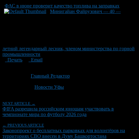
ФАС в июне проверит качество топлива на заправках
Минигайан Файрузович — 40 —
летний легендарный лесник, членом министерства по горной
промышленности
Печать
Email
Опубликовано: 2 месяца назад на 25.06.2026
Автор:
Главный Редактор
Последнее изминение 25 июня, 2026 @ 1:03 пп
Рубрики
Новости Уфы
NEXT ARTICLE →
ФIFA разрешила российским юношам участвовать в
чемпионате мира по футболу 2026 года
← PREVIOUS ARTICLE
Законопроект о бесплатных парковках для волонтёров на
территориях СВО внесен в Думу Башкортостана