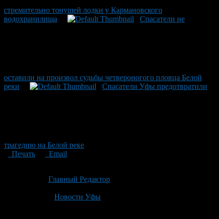
стремительно тонущей лодки у Кармановского
водохранилища
Спасатели не
оставили на произвол судьбы четвероногого пловца Белой
реки
Спасатели Уфы предотвратили
трагедию на Белой реке
Печать
Email
Опубликовано: 1 месяц назад на 25.06.2026
Автор:
Главный Редактор
Последнее изминение 25 июня, 2026 @ 4:02 пп
Рубрики
Новости Уфы