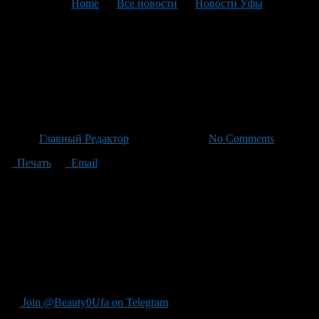
You are here:
Home
>
Все новости
>
Новости Уфы
>
Текущая статья
Спасатели спасли рыболова с
повреждённой лодки у реки
Худолаз
Автор
Главный Редактор
/ 25.06.2026 /
No Comments
Печать
Email
В ходе профилактического рейда по реке Худолаз, спасатели
заметили рыболова на лодке, который столкнулся с корягой и
повредил свое плавсредство. Самостоятельно достичь берега
мужчина не смог, поэтому сотрудники госкомитета
оперативно эвакуировали его на берег. Подобина случай
произошел недавно в Башкирии, когда другой рыбак также
оказался в опасной ситуации — едва избежал утопления
вместе со своей лодкой.
Join @Beauty0Ufa on Telegram