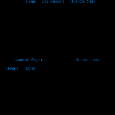
You are here:
Home
>
Все новости
>
Новости Уфы
>
Текущая статья
Спасатели не оставили на
произвол судьбы
четвероногого пловца Белой
реки
Автор
Главный Редактор
/ 24.06.2026 /
No Comments
Печать
Email
Экипаж спасательного катера возвращался вчера с планового
патрулирования по реке Белой и возле станции «Воронки»
заметил собаку, которая отчаянно боролась со стремительным
течением воды. Животное было выбито из сил, видно,
паническое состояние не позволяло ему справиться
самостоятельно против мощного течения. Спасатели
отреагировали немедленно: попытка помощи оказалась
сложной задачей, учитывая характер собаки — испуганная
она скалила зубы и сопротивлялась подходу к катеру.