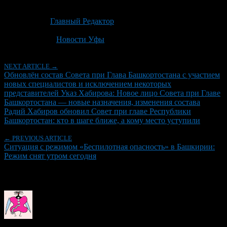
Опубликовано: 2 месяца назад на 24.06.2026
Автор:
Главный Редактор
Последнее изминение 24 июня, 2026 @ 10:38 дп
Рубрики
Новости Уфы
NEXT ARTICLE →
Обновлён состав Совета при Глава Башкортостана с участием
новых специалистов и исключением некоторых
представителей Указ Хабирова: Новое лицо Совета при Главе
Башкортостана — новые назначения, изменения состава
Радий Хабиров обновил Совет при главе Республики
Башкортостан: кто в шаге ближе, а кому место уступили
← PREVIOUS ARTICLE
Ситуация с режимом «Беспилотная опасность» в Башкирии:
Режим снят утром сегодня
Об авторе