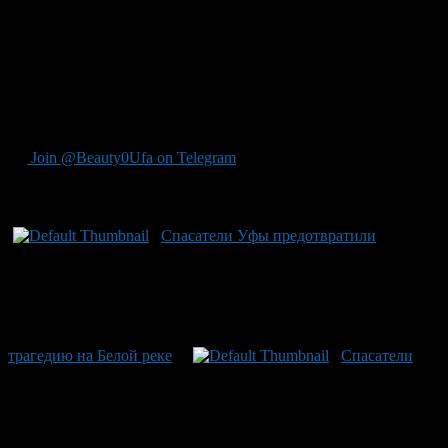
Хитрость спасателей привела к успеху: подстраиваясь рядом с
животным, они шаг за шагом направляли его берегом в
качестве своеобразной живой защиты, облегчая путь до
безопасного берега. Успех спасения оказался еще
стремительнее — едва животное достигло земли, оно
поспешило исчезнуть из виду у своих неожиданно
проявивших заботу помощников.
Join @Beauty0Ufa on Telegram
Рекомендуем почитать:
Спасатели Уфы предотвратили
трагедию на Белой реке
Спасатели