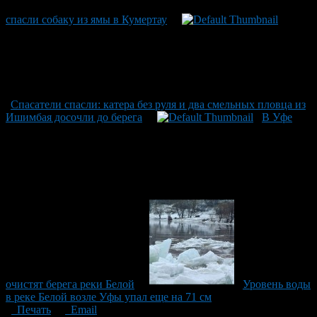
спасли собаку из ямы в Кумертау
Спасатели спасли: катера без руля и два смельных пловца из
Ишимбая досочли до берега
В Уфе
очистят берега реки Белой
Уровень воды
в реке Белой возле Уфы упал еще на 71 см
Печать
Email