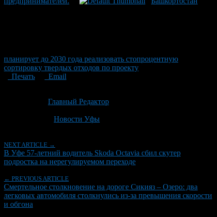
предпринимателей.
Башкортостан
планирует до 2030 года реализовать стопроцентную
сортировку твердых отходов по проекту
Печать
Email
Опубликовано: 1 месяц назад на 25.06.2026
Автор:
Главный Редактор
Последнее изминение 25 июня, 2026 @ 10:24 дп
Рубрики
Новости Уфы
NEXT ARTICLE →
В Уфе 57-летний водитель Skoda Octavia сбил скутер
подростка на нерегулируемом переходе
← PREVIOUS ARTICLE
Смертельное столкновение на дороге Сикияз – Озеро: два
легковых автомобиля столкнулись из-за превышения скорости
и обгона