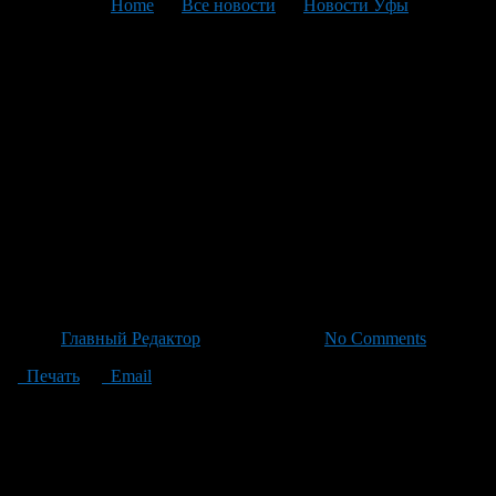
You are here:
Home
>
Все новости
>
Новости Уфы
>
Текущая статья
Новая стратегия
правительства: до 2030 года
— технологический
суверенитет культуры, ИИ и
цифровизация музеев с
участием ИИ
Автор
Главный Редактор
/ 25.06.2026 /
No Comments
Печать
Email
Правительство России представило новую стратегию
цифровой трансформации сферы культуры, нацелившуюся на
технологический суверенитет к 2030 году: до 95%
программного обеспечения должно быть отечественным. В
числе приоритетов — использование искусственного