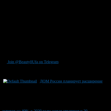
интеллекта для более эффективной систематизации объектов
культурного наследия и инноваций в музееологии. В рамках
этой стратегии особое внимание будет уделено развитию
платформы «ГосТех», которая уже является основой таких
проектов как агрегатор культурных мероприятий «Моя
культура» с функцией прямой покупки билетов на
мероприятия, а также единая система учёта «Культурное
наследие народов РФ». Эти инструменты призваны сделать
доступ к культурной информации и ресурсам более простым и
удобным для всех пользователей. В Башкирии уже начали
обсуждать возможности применения ИИ в работе
государственных органов.
Join @Beauty0Ufa on Telegram
Рекомендуем почитать:
ДОМ России планирует расширение
активов на 40%, к 2030 году: новая стратегия и 20-