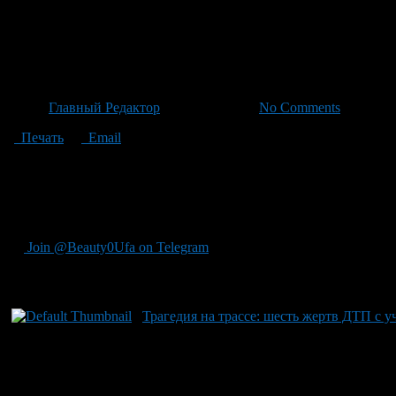
Пять жертв и шесть пострадав
Башкирии
Автор
Главный Редактор
/ 24.06.2026 /
No Comments
Печать
Email
Умерло пятеро людей после лобового столкновения между УАЗ
республики. В результате трагедии также пострадали две девочк
летняя девочка ехала во втором автомобиле. Не исключено, чт
Учалах: машина BMW перевернулась в кювете предположительн
Join @Beauty0Ufa on Telegram
Рекомендуем почитать:
Трагедия на трассе: шесть жертв ДТП с 