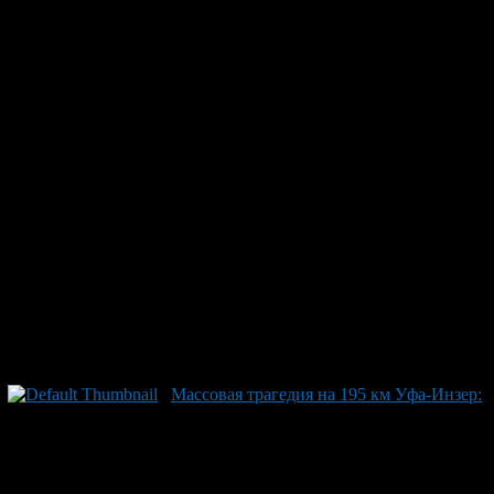
лкновения на трассе
оселков Кумбино и Бердагулово в Башкирии, по данным ГАИ
 находилась в УАЗе «Патриот». Кроме того, пострадавшая 15-
 как такси. К слову, еще одно трагическое ДТП произошло в
его прав водителя оказался молодой человек.
Массовая трагедия на 195 км Уфа-Инзер: