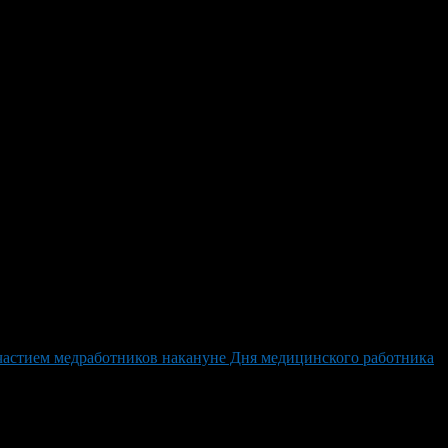
ших в результате лобового сто
 «Патриот» и «Ладой Ларгус» на трассе Инзер-Белорецк близ п
и: 15-летняя и трехлетняя девочка вместе с их матерью, которая
о один из автомобилей использовался для междугородных поездок
о при попытке избежать преследования ГАИ. За рулем не имеющ
участием медработников накануне Дня медицинского работника