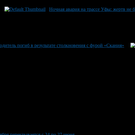
Ночная авария на трассе Уфы: жертв не
одитель погиб в результате столкновения с фурой «Скания»
ября перекрывается с 24 по 27 июня