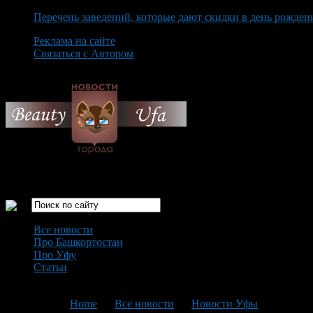
Перечень заведений, которые дают скидки в день рожден
Реклама на сайте
Связаться с Автором
Sunday August 9th, 2026
Только самые интересные новости города Уфа
Все новости
Про Башкортостан
Про Уфу
Статьи
Loading...
You are here:
Home
>
Все новости
>
Новости Уфы
>
Текущая