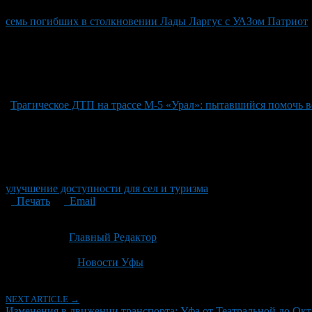
семь погибших в столкновении Лады Ларгус с УАЗом Патриот
Трагическое ДТП на трассе М-5 «Урал»: пытавшийся помочь в
улучшение доступности для сел и туризма
Печать
Email
Опубликовано: 2 месяца назад на 24.06.2026
Автор:
Главный Редактор
Последнее изминение 24 июня, 2026 @ 11:03 пп
Рубрики
Новости Уфы
NEXT ARTICLE →
Изменения в движении транспорта: Уфа от Театральной до Окт