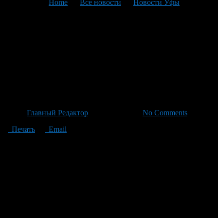
You are here:
Home
>
Все новости
>
Новости Уфы
>
Текущая статья
Трагедия на трассе: шесть
жертв ДТП с участием
медработников накануне Дня
медицинского работника
Автор
Главный Редактор
/ 19.06.2026 /
No Comments
Печать
Email
Страшная авария произошла 18 июня на трассе Кропачево —
Месягутово — Ачит в Дуванском районе. В столкновении
оказались больничный автомобиль из Центра Респираторной
Больницы Месягутово, легковая машина и большегрузное
транспортное средство. Это случилось накануне праздника
дня медика, отмечаемого 21 июня. Среди погибших были
возвращавшиеся с награждения работники здравоохранения.
Водитель больничной машины — 41-летний мужчина из
Дуванского района – сейчас в критическом состоянии в