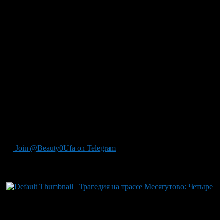
реанимации, его 20-летняя дочь, студентка Уфимского
университета науки и технологий, погибла на месте
происшествия. Ужасное ДТП также унесло жизни двух
медработников, возвращавшихся с торжественной церемонии:
26-летнего педиатра из Месягутово и 36-летней медсестры из
Салаватского района. Возбуждено уголовное дело по части 5
статьи 264 УК РФ за нарушение правил дорожного движения,
повлекшее смерть двух или более лиц. В регионе
традиционно накануне Дня медика проводятся
торжественные мероприятия. Например, в декабре прошлого
года глава республики Радий Хабиров награждал
медицинских работников государственными наградами
Башкортостана, среди которых был и главный врач
Месягутовской ЦРБ Валерий Трофимов за «За трудовую
доблесть».
Join @Beauty0Ufa on Telegram
Рекомендуем почитать:
Трагедия на трассе Месягутово: Четыре