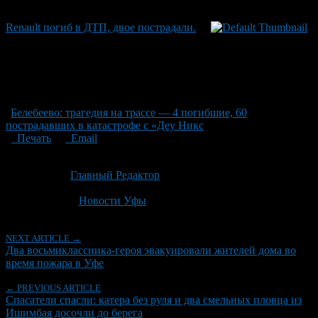
Renault погиб в ДТП, двое пострадали.
Белебеево: трагедия на трассе — 4 погибшие, 60
пострадавших в катастрофе с «Деу Никс
Печать
Email
Опубликовано: 2 месяца назад на 19.06.2026
Автор:
Главный Редактор
Последнее изминение 19 июня, 2026 @ 12:28 пп
Рубрики
Новости Уфы
NEXT ARTICLE →
Два восьмиклассника-героя эвакуировали жителей дома во
время пожара в Уфе
← PREVIOUS ARTICLE
Спасатели спасли: катера без руля и два смельных пловца из
Ишимбая досочли до берега