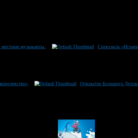
ко местные музыканты.
Спектакль «Играе
 королевство»
Открытие Большого Детског