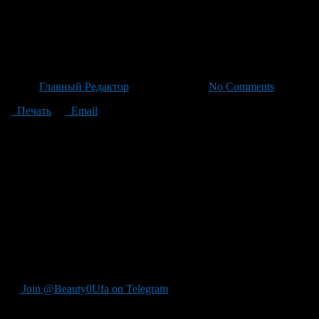
Музыканты Башкортостана по
«Безумные дни»
Автор
Главный Редактор
/ 24.06.2026 /
No Comments
Печать
Email
Организаторы фестиваля вдохновились масштабами рек со всех
премьеру уникальной программы «Звучит курай над Агиделью»
поделился: «В Екатеринбурге, городе моего военного прошлого,
Свердловской области, но через нашу музыку зрители смогут ус
древнее звучание курая а-капелла силами 20 музыкантов анса
себе более 63 музыкальных коллективов и исполнителей, где п
кураистов РБ, отметил: «Необходимо отметить теплые отзывы н
Республики Башкортостан выступит 27 июня в Театре юного зри
французского Нанта с его началом в Екатеринбурге в 2015 го
направлений за короткое время. Поддерживаемый Министерств
объединяющий любителей музыки со всего мира.
Join @Beauty0Ufa on Telegram
Рекомендуем почитать: