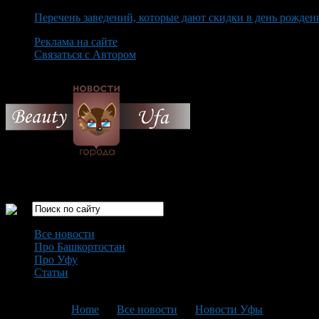
Перечень заведений, которые дают скидки в день рожден
Реклама на сайте
Связаться с Автором
Sunday August 9th, 2026
Только самые интересные новости города Уфа
Все новости
Про Башкортостан
Про Уфу
Статьи
Loading...
You are here:
Home
>
Все новости
>
Новости Уфы
>
Текущая