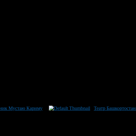
ла день рождения в кругу дру
и Мустая Карима — Альфия Каримова, дочь народного поэта рес
и душевыми пожеланиями долголетия счастья. Подписались на д
га Любимова. От всей души желаем Альфии Мустаевне здоровья,
 от всех уголков страны подтверждали уважение к ней как храни
охраняет этот бесценный настрой для грядущих поколений, симв
ятник Мустаю Кариму
Театр Башкортостан