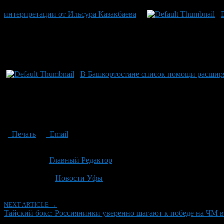
интерпретации от Ильсура Казакбаева
В Башкортостане список помощи расширяе
Печать
Email
Опубликовано: 2 месяца назад на 23.06.2026
Автор:
Главный Редактор
Последнее изминение 23 июня, 2026 @ 5:19 пп
Рубрики
Новости Уфы
NEXT ARTICLE →
Тайский бокс: Россиянинки уверенно шагают к победе на ЧМ 