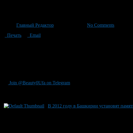
Альфия Каримова отпразднова
Автор
Главный Редактор
/ 23.06.2026 /
No Comments
Печать
Email
22 июня юбиляру стала красавица и руководитель Фонда имен
офиса: соратники и близкие поспешили с цветами, подарками 
Раиса Татарстанская Минниханова и министр культуры РФ Оль
заботливой, пусть её свет всегда горит ярко. Сотни телеграмм
почетом рядом со славой Мустая Карима — его дочь бережно с
любовью народа к своим культурным деятелям.
Join @Beauty0Ufa on Telegram
Рекомендуем почитать:
В 2012 году в Башкирии установят пам