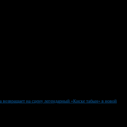
зей и соратников
публики. Поздравления прошли в дружественной атмосфере её
обрые слова также президент Башкортостана Рустам Хамитов,
 неутомимого вдохновения, любви в семье её нежной и
тельнице слова и добра. Имя Альфии Каримовой по праву стою с
олизируя неразрывную связь между духом творчества и
а возвращает на сцену легендарный «Киске табын» в новой