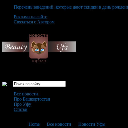
Перечень заведений, которые дают скидки в день рожден
Реклама на сайте
Связаться с Автором
Saturday August 8th, 2026
Только самые интересные новости города Уфа
Все новости
Про Башкортостан
Про Уфу
Статьи
Loading...
You are here:
Home
>
Все новости
>
Новости Уфы
>
Текущая