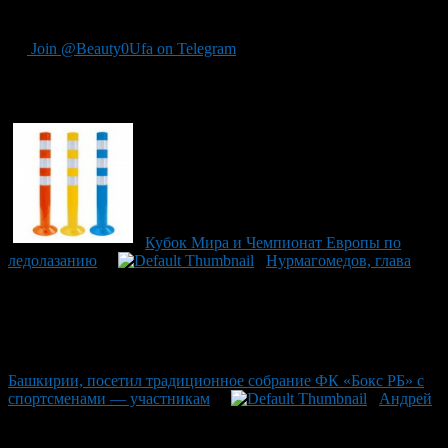
Ильтерякова уже одержала победу на Кубке вызова в Пекине.
Join @Beauty0Ufa on Telegram
Рекомендуем почитать:
Кубок Мира и Чемпионат Европы по
ледолазанию
Нурмагомедов, глава
Башкирии, посетил традиционное собрание ФК «Бокс РБ» с
спортсменами — участникам
Андрей