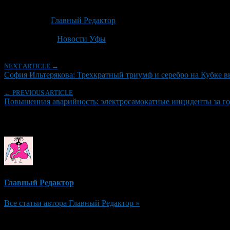
Опубликовано: 2 месяца назад на 23.06.2026
Автор:
Главный Редактор
Последнее изминение 23 июня, 2026 @ 3:19 пп
Рубрики
Новости Уфы
NEXT ARTICLE →
София Ильтерякова: Трехкратный триумф и серебро на Кубке в
← PREVIOUS ARTICLE
Повышенная аварийность: электросамокатные инциденты за го
Об авторе
Главный Редактор
Все статьи автора Главный Редактор »
Добавить комментарий