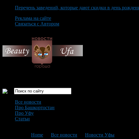
Перечень заведений, которые дают скидки в день рожден
Реклама на сайте
Связаться с Автором
Sunday August 9th, 2026
Только самые интересные новости города Уфа
Все новости
Про Башкортостан
Про Уфу
Статьи
Loading...
You are here:
Home
>
Все новости
>
Новости Уфы
>
Текущая