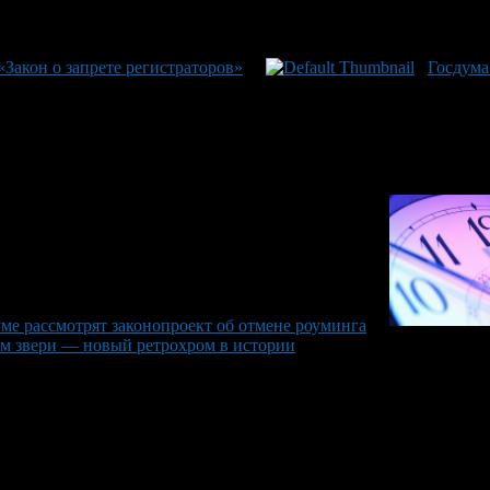
Закон о запрете регистраторов»
Госдума
ме рассмотрят законопроект об отмене роуминга
ом звери — новый ретрохром в истории