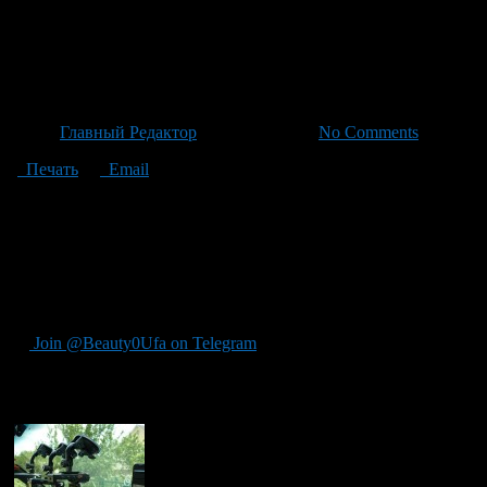
Депутатам предлагают новый 
браке и защите жертв
Автор
Главный Редактор
/ 23.06.2026 /
No Comments
Печать
Email
В Госдуме обсуждают законопроект по предотвращению домашне
семьи Нина Останина, высказала мнение, что принятие закона
известный экономист и демограф из Башкортостана, назвал по
обратиться за помощью, создавая замкнутый круг насилия. «За
обращает внимание на необходимость учитывать не только физи
создания безопасной семейной среды, так и для предотвращени
Join @Beauty0Ufa on Telegram
Рекомендуем почитать: