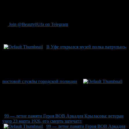
упал из движущегося поезда. Важно отметить: семья
ушедшего на отдых пенсионера сейчас в заботе местных
организаций и служб.
Join @Beauty0Ufa on Telegram
Рекомендуем почитать:
В Уфе открылся музей полка патрульно-
постовой службы городской полиции
99 — летие памяти Героя ВОВ Аркадия Крыласова: ветеран
умер 23 марта 1926, его смерть запечатл
99 — летие памяти Героя ВОВ Аркадия