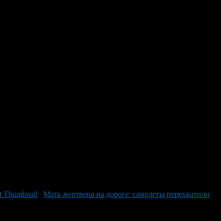
ах у дочери: шокирующий
омощью к полиции
 того чтобы он не потратил последние деньги на алкоголь.
жена подошла к нему с целью забрать банковскую карту и
ть на физическую грубость, игнорируя крики дочери. Перед
руг отца, умоляя прекратить его действия. Этот шокирующий
в из-за жестокости происходящего. В настоящее момент мы
о насилия.
Мать жертвена на дороге: самолеты перехватили