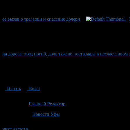
ее вызов о трагедии и спасение дочери
на дороге: отец погиб, дочь тяжело пострадала в несчастливом
Печать
Email
Опубликовано: 2 месяца назад на 23.06.2026
Автор:
Главный Редактор
Последнее изминение 23 июня, 2026 @ 1:17 пп
Рубрики
Новости Уфы
NEXT ARTICLE →