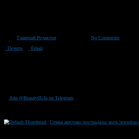
Отец в состоянии опьянения 
ролик домофона приводит к 
Автор
Главный Редактор
/ 23.06.2026 /
No Comments
Печать
Email
Маленькая дочь истошно кричит и бегает за родителями: отец се
Инцидент был заснят камерой домофона в одном из подъездов 
предотвратить его дальнейшие расходы. В силу «белки» или из-
камерой разворачивается сцена жестокого избиения: женщина п
ролик быстро распространился по социальным сетям, где поль
ждем комментарий от МВД Башкирии относительно этого инцид
Join @Beauty0Ufa on Telegram
Рекомендуем почитать:
Семья жестоко пострадала: мать погибла с