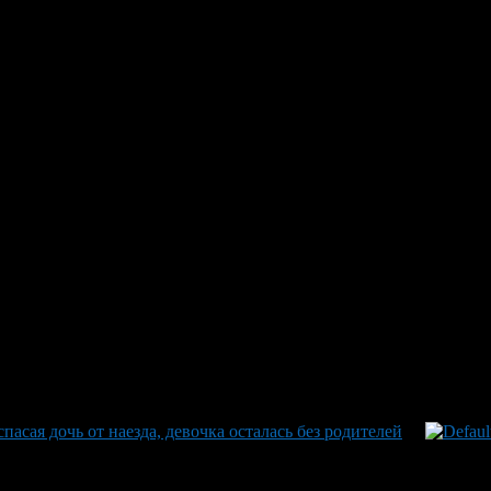
жестоко избивает мать на глаз
обращению пользователей за п
мейства требует карту у матери, последнее от него забрали ради
Кольцевой улицы. Сначала мужчина выпивал возле лавки, когда 
за раздраженного состояния, он начал ругаться и даже переходи
ытается защититься от ударов, а девочка продолжает бегать вок
зователи потребовали вмешательства правоохранительных органо
ента для уточнения дальнейших мер и действий против данног
пасая дочь от наезда, девочка осталась без родителей