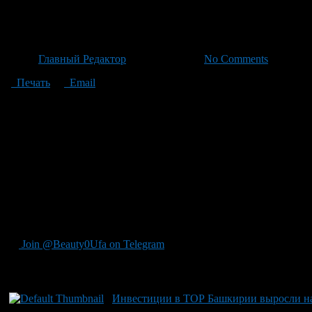
Башкирия инвестирует более 
Автор
Главный Редактор
/ 22.06.2026 /
No Comments
Печать
Email
Башкирия планирует инвестировать более 44 млрд рублей в дор
18 миллиардов, а содержание дорог – почти 11 миллиардов руб
объектах по всей республике. И. о. министра транспорта Викто
реки Быстрый Танып и Малый Ик среди других мест. В этом го
отремонтировать почти шестьсот километров дорог. Также рег
объектах, включая свыше 220 км дорожной сети. Неотложные р
завершенных проектов – капитальный ремонт участка автомоб
участках. Всего планируется привести в нормативное состояни
метров. В этом году особое внимание уделяется качественном
планомерного подхода Башкирии к улучшению инфраструктуры 
Join @Beauty0Ufa on Telegram
Рекомендуем почитать:
Инвестиции в ТОР Башкирии выросли на 1