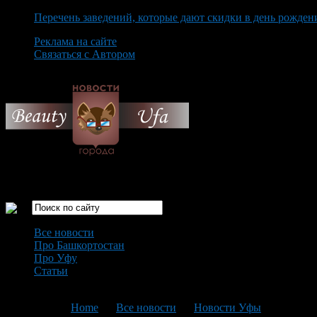
Перечень заведений, которые дают скидки в день рожден
Реклама на сайте
Связаться с Автором
Friday August 7th, 2026
Только самые интересные новости города Уфа
Все новости
Про Башкортостан
Про Уфу
Статьи
Loading...
You are here:
Home
>
Все новости
>
Новости Уфы
>
Текущая