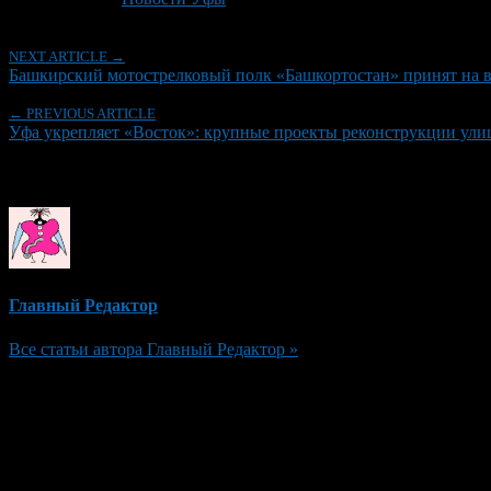
NEXT ARTICLE →
Башкирский мотострелковый полк «Башкортостан» принят на
← PREVIOUS ARTICLE
Уфа укрепляет «Восток»: крупные проекты реконструкции ули
Об авторе
Главный Редактор
Все статьи автора Главный Редактор »
Добавить комментарий