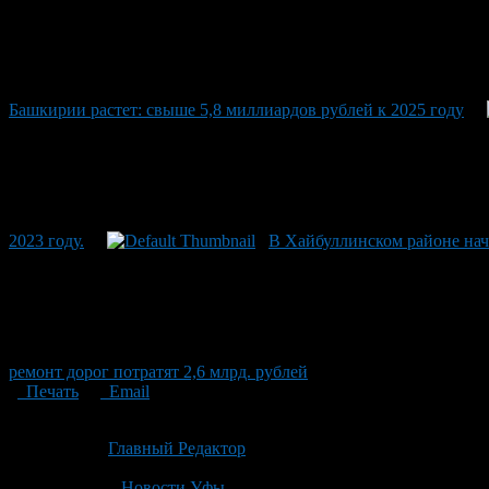
Башкирии растет: свыше 5,8 миллиардов рублей к 2025 году
2023 году.
В Хайбуллинском районе нач
ремонт дорог потратят 2,6 млрд. рублей
Печать
Email
Опубликовано: 2 месяца назад на 22.06.2026
Автор:
Главный Редактор
Последнее изминение 22 июня, 2026 @ 1:38 пп
Рубрики
Новости Уфы