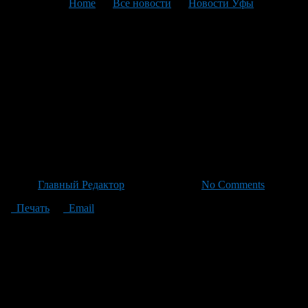
You are here:
Home
>
Все новости
>
Новости Уфы
>
Текущая статья
Башкирский
мотострелковый полк
«Башкортостан» принят на
вооружение боевым
знаменем Минобороны
Автор
Главный Редактор
/ 22.06.2026 /
No Comments
Печать
Email
Мотострелковый полк «Башкортостан» удостоился боевого
знамени от Министерства обороны – важный знак признания
заслуг наших воинов и их беспримесного мужества на поле
боя. Глава Башкортостана Радий Хабиров, выступая с
докладом об этом знаменательном событии на оперативном
совещании правительства в ЦУРе, особо подчеркнул
значимость этого для военнослужащих: «Это не просто знамя,