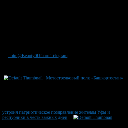
а признание высоких достижений нашего подразделения
министром обороны – свидетельство славных заслуг наших
бравых солдат.» Также он добавил, что все мобилизованные
бойцы и контрактники сейчас являются главными героями
дня. «В условиях сложной обстановки наши воины
демонстрируют исключительное мужество и героизм», —
резюмировал глава региона. Полк был сформирован в 2013
году, объединив 18 башкирских именных подразделений –
символ их единства и силы.
Join @Beauty0Ufa on Telegram
Рекомендуем почитать:
Мотострелковый полк «Башкортостан»
устроил патриотическое поздравление жителям Уфы и
республики в честь важных дней