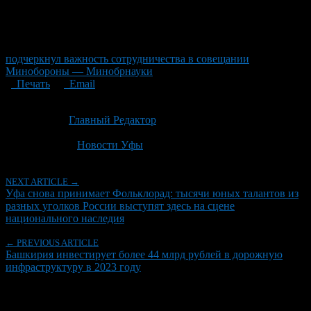
подчеркнул важность сотрудничества в совещании
Минобороны — Минобрнауки
Печать
Email
Опубликовано: 2 месяца назад на 22.06.2026
Автор:
Главный Редактор
Последнее изминение 22 июня, 2026 @ 1:38 пп
Рубрики
Новости Уфы
NEXT ARTICLE →
Уфа снова принимает Фольклорад: тысячи юных талантов из
разных уголков России выступят здесь на сцене
национального наследия
← PREVIOUS ARTICLE
Башкирия инвестирует более 44 млрд рублей в дорожную
инфраструктуру в 2023 году
Об авторе