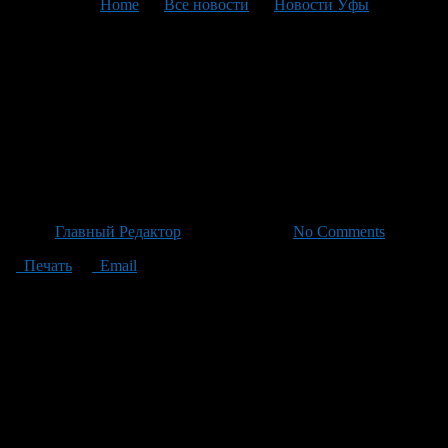
You are here:
Home
>
Все новости
>
Новости Уфы
>
Текущая статья
Радий Хабиров примет
участие в праздновании Дня
Молодежи на Набережной в
Уфе
Автор
Главный Редактор
/ 22.06.2026 /
No Comments
Печать
Email
В субботу, 27 июня, в России празднуют День молодежи.
Главная активность развернется на набережной реки Белой в
Уфе. На оперативном совещании у Радия Хабирова, главы
Башкирии, было заявлено его участие в мероприятии: «Я
приму активное участие в праздновании Дня молодежи,
которое будет проходить на набережной 27 июня». В этом
празднике уже запланированы яркие концерты и не только.
Больше подробностей можно найти на BeautyUfa.ru.