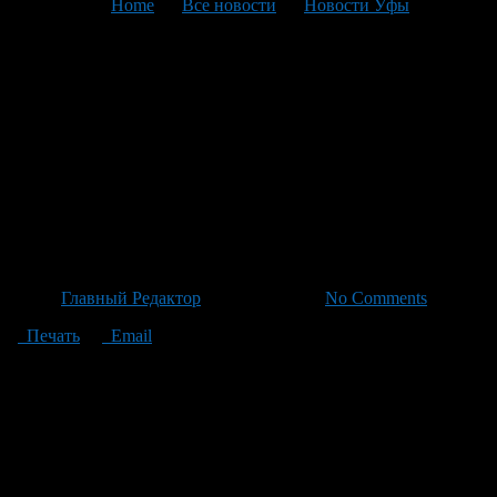
You are here:
Home
>
Все новости
>
Новости Уфы
>
Текущая статья
Уфа Объявляет День
Молодёжи с Шоу Звездами и
Уникальными
Мероприятиями Без Платы
За Вход
Автор
Главный Редактор
/ 21.06.2026 /
No Comments
Печать
Email
27 июня Уфа готовится к масштабному празднику Дня
Молодёжи! Мероприятия пройдут на Набережной реки Белой
у Конгресс-холла «Торатау». Программа обещает быть
насыщенна: интерактивные активности, пространство для игр
и общения, чемпионат по автозвуку – не пропустить такое
событие просто. Отдельно стоит отметить уникальную зону
быстрых свиданий, молодежный маркет и выставку трофеев