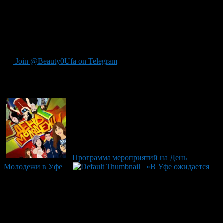
из специальной военной операции. Завершат праздничное
настроение яркие выступления хедлайнеров – Кравц, Марата
Яруллина, Фогеля и Бэби Ти на грандиозной дискотеке.
Добро пожаловать к масштабному празднику без входного
сбора!
Join @Beauty0Ufa on Telegram
Рекомендуем почитать:
Программа мероприятий на День
Молодежи в Уфе
«В Уфе ожидается