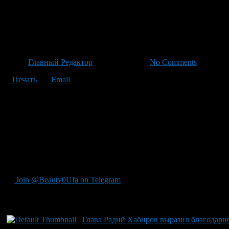
Радий Хабиров вручил награ
творческий вклад и развитие 
Автор
Главный Редактор
/ 22.06.2026 /
No Comments
Печать
Email
В понедельник на правительственном оперативном совещании 
«Нур», Фирзат Габидуллин, и руководитель Башкирского госу
подчеркнул: «Год от года наша театральная сцена сияет новым
говорит о высочайшем уровне театрального искусства Башкорт
получившая звание Народного артиста Республики Башкортос
Щербаковым за их вклад в театральное искусство Башкортоста
поддержку со стороны республиканских властей к развитию те
коллективов Альберт Имамутдинов, подчеркнув значимость так
Join @Beauty0Ufa on Telegram
Рекомендуем почитать:
Глава Радий Хабиров выразил благодарно