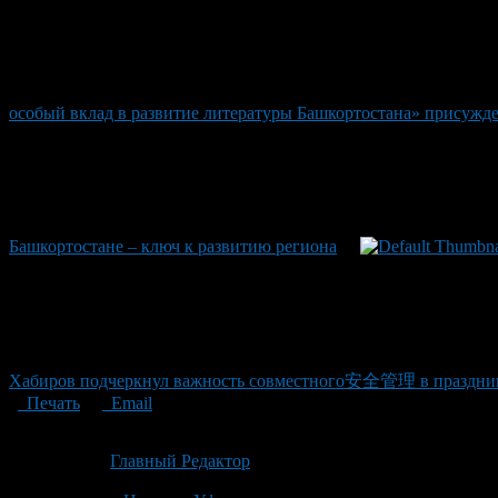
особый вклад в развитие литературы Башкортостана» присужде
Башкортостане – ключ к развитию региона
Хабиров подчеркнул важность совместного安全管理 в празд
Печать
Email
Опубликовано: 2 месяца назад на 22.06.2026
Автор:
Главный Редактор
Последнее изминение 22 июня, 2026 @ 12:37 пп