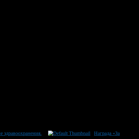
стана за выдающийся
ам крупнейших театров Уфы. Директор Уфимского театра
одарностей Главы Республики Башкортостан. Радий Хабиров
бладателями „Масок“ – высшей награды в мире театров. Это
ист Александр Верхоземский и Ильгиза Муллабаева,
ником-постановщиком Анисой Туманшиной и актёром Виталием
скусства наших театров, но и подтверждают устойчивую
лаве республики выразили от имени всех театральных
е здравоохранения.
Награда «За