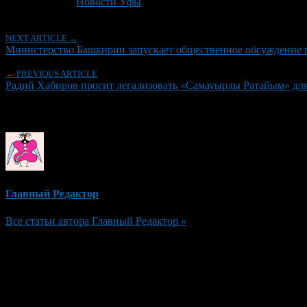
Рубрики
Новости Уфы
NEXT ARTICLE →
Министерство Башкирии запускает общественное обсуждение пр
← PREVIOUS ARTICLE
Радий Хабиров просит легализовать «Самауырлы Ратайым» для
Об авторе
Главный Редактор
Все статьи автора Главный Редактор »
Добавить комментарий