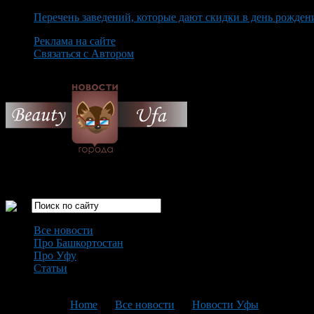
Перечень заведений, которые дают скидки в день рожден
Реклама на сайте
Связаться с Автором
Saturday August 8th, 2026
Только самые интересные новости города Уфа
Все новости
Про Башкортостан
Про Уфу
Статьи
Loading...
You are here:
Home
>
Все новости
>
Новости Уфы
>
Текущая