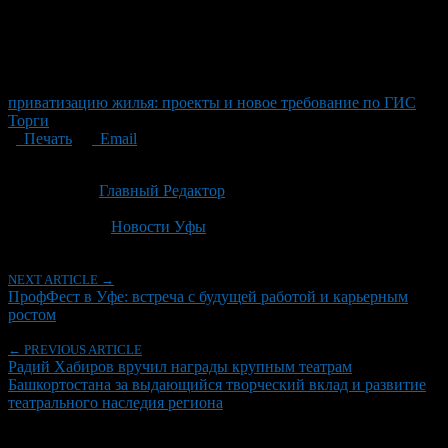
приватизацию жилья: проекты и новое требование по ГИС
Торги
Печать
Email
Опубликовано: 2 месяца назад на 22.06.2026
Автор:
Главный Редактор
Последнее изминение 22 июня, 2026 @ 12:37 пп
Рубрики
Новости Уфы
NEXT ARTICLE →
ПрофФест в Уфе: встреча с будущей работой и карьерным
ростом
← PREVIOUS ARTICLE
Радий Хабиров вручил награды крупным театрам
Башкортостана за выдающийся творческий вклад и развитие
театрального наследия региона
Об авторе