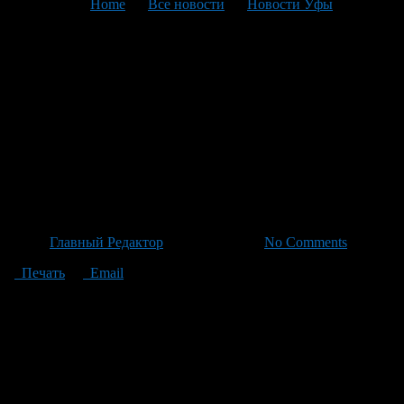
You are here:
Home
>
Все новости
>
Новости Уфы
>
Текущая статья
Министерство Башкирии
запускает общественное
обсуждение приватизации
активов: на старт — около
150 млн руб.
Автор
Главный Редактор
/ 22.06.2026 /
No Comments
Печать
Email
Министерство имущественных отношений Башкирии
запустила общественное обсуждение прогнозного проекта
приватизации государственного имущества на период с 2027
по 2029 год. Предполагаемая отдача — около 150 миллионов
рублей. В числе объектов для продажи значатся два ООО:
«Эталон-СТ», предприятие из Стерлитамака,
специализирующееся на ремонте электронного и оптического