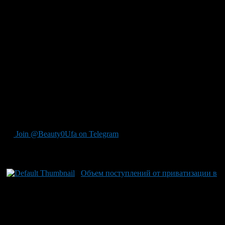
оборудования, а также уфимский „Центр метрологических
исследований „Урал-Гео“. Кроме того, к лоту добавлены
несколько помещений государственного владения в доме No
11 по ул. Бородина в Стерлитамаке, включая заборы и ворота
бывшего наркологического диспансера. В департаменте
уточнили, что на сегодняшний день у республики
насчитывается 11 государственных унитарных предприятий
(ГУПов) и пакеты акций или доли в собственности 55
хозяйственных обществ, не считая компаний, находящихся в
процессе ликвидации либо банкротства. В прошлом году
реализация объектов государственного имущества уже
обеспечила поступление более 331 миллиона рублей в бюджет
Республики Башкортостан.
Join @Beauty0Ufa on Telegram
Рекомендуем почитать:
Объем поступлений от приватизации в