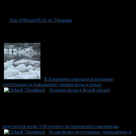
оросительных систем для сельских хозяйств и улучшает
состояние водных ресурсов города.
Join @Beauty0Ufa on Telegram
Рекомендуем почитать:
В Башкирии ожидается активное
снеготаяние и повышение уровня воды в реках
Уровень воды в Белой грозит
опуститься ниже 130-летнего исторического минимума
Белая речка опустошена: уменьшение и