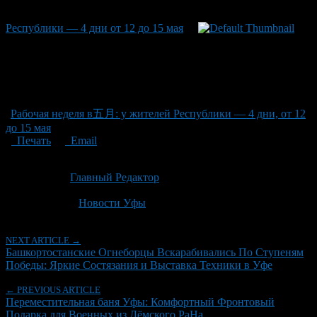
Республики — 4 дни от 12 до 15 мая
Рабочая неделя в五月: у жителей Республики — 4 дни, от 12
до 15 мая
Печать
Email
Опубликовано: 2 месяца назад на 21.06.2026
Автор:
Главный Редактор
Последнее изминение 21 июня, 2026 @ 6:47 пп
Рубрики
Новости Уфы
NEXT ARTICLE →
Башкортостанские Огнеборцы Вскарабивались По Ступеням
Победы: Яркие Состязания и Выставка Техники в Уфе
← PREVIOUS ARTICLE
Переместительная баня Уфы: Комфортный Фронтовый
Подарка для Военных из Дёмского РаНа