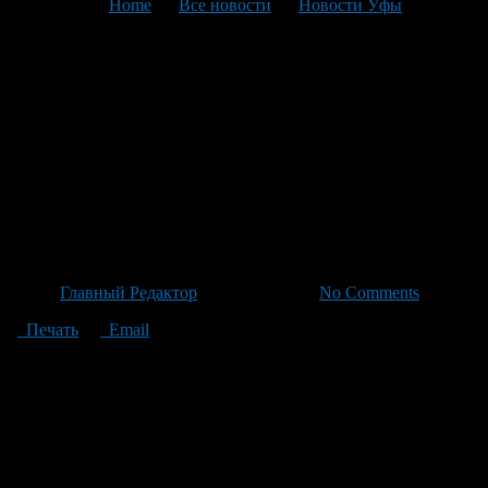
You are here:
Home
>
Все новости
>
Новости Уфы
>
Текущая статья
Заправки Уфы и Травма
Скорой: Главная Неделя
Республики Зашла За
Перестрелку До Песенного
Кавера
Автор
Главный Редактор
/ 21.06.2026 /
No Comments
Печать
Email
Минуло еще одно жаркое летнее воскресенье, и у нас есть для
вас краткий обзор главных событий прошедшей недели в
республике. В центре внимания читателей оказались
серьезные вопросы о бензине: корреспонденты отправились
по заправкам Уфы с простой целью — найти бензин на
стоянках. Увы, не всегда удавалось сделать это без
сложностей. Не менее волнующими были сообщения об