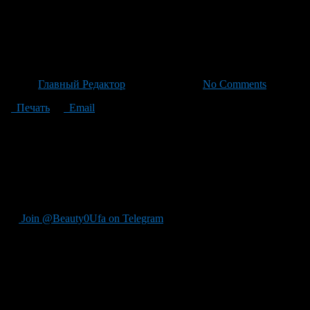
Башкортостанские Огнеборцы
Выставка Техники в Уфе
Автор
Главный Редактор
/ 21.06.2026 /
No Comments
Печать
Email
В парке Победы Уфы состоялись традиционные соревнования с
участников из различных частей страны. Мероприятие объедин
противопожарной службы Республики Башкортостан, а также р
участники продемонстрировали свои навыки в полном боевом о
его выносливости и скорости. Гостей праздника ждала насыще
посетить мобильную экспозицию музея пожарной охраны Уфы. 
Join @Beauty0Ufa on Telegram
Рекомендуем почитать: