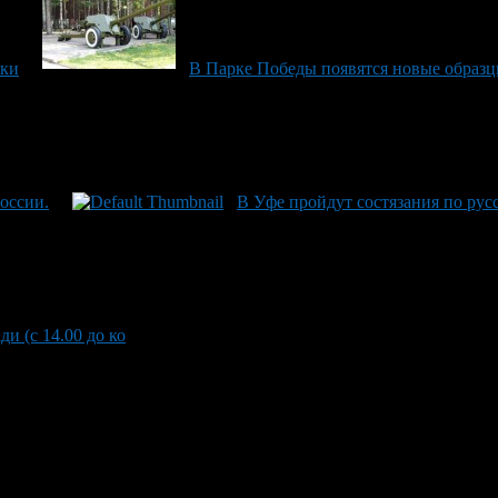
ики
В Парке Победы появятся новые образц
оссии.
В Уфе пройдут состязания по рус
 (с 14.00 до ко