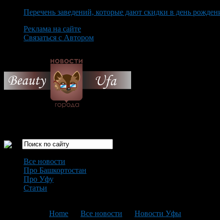
Перечень заведений, которые дают скидки в день рожден
Реклама на сайте
Связаться с Автором
Friday August 7th, 2026
Только самые интересные новости города Уфа
Все новости
Про Башкортостан
Про Уфу
Статьи
Loading...
You are here:
Home
>
Все новости
>
Новости Уфы
>
Текущая