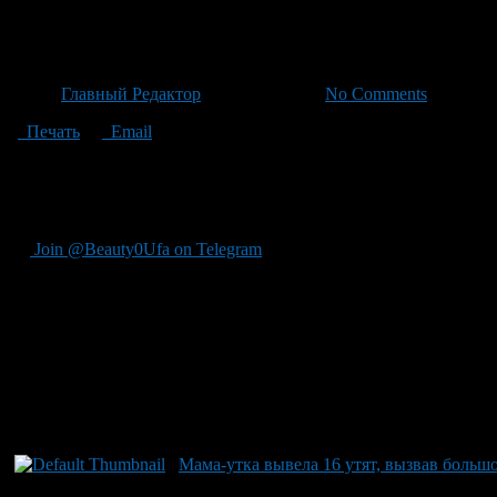
Утка-мама удивляет горожан:
Автор
Главный Редактор
/ 21.06.2026 /
No Comments
Печать
Email
История этой пернатой семьи, которую горожане наблюдали це
что вызвало всеобщее восхищение. Но недавно под её опеку до
группу из 20 малышей.
Join @Beauty0Ufa on Telegram
Рекомендуем почитать:
Мама-утка вывела 16 утят, вызвав больш