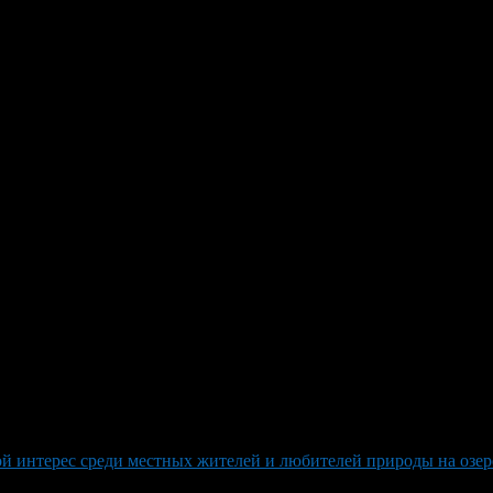
 в одиночку воспитывает двадц
лый месяц, получила трогательное и неожиданное продолжение. 
бавились ещё четыре птенца, вызвав дальнейшие размышления о т
ой интерес среди местных жителей и любителей природы на озер