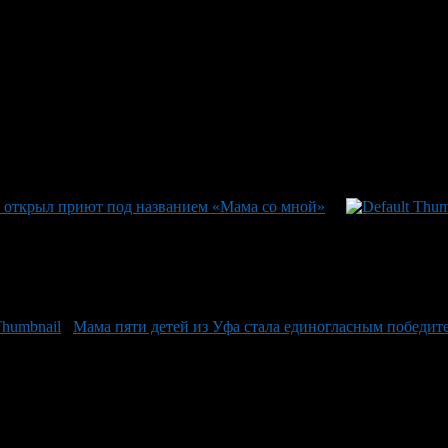
открыл приют под названием «Мама со мной»
Мама пяти детей из Уфа стала единогласным победит