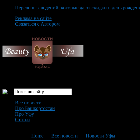
Перечень заведений, которые дают скидки в день рожден
Реклама на сайте
Связаться с Автором
Friday August 7th, 2026
Только самые интересные новости города Уфа
Все новости
Про Башкортостан
Про Уфу
Статьи
Loading...
You are here:
Home
>
Все новости
>
Новости Уфы
>
Текущая