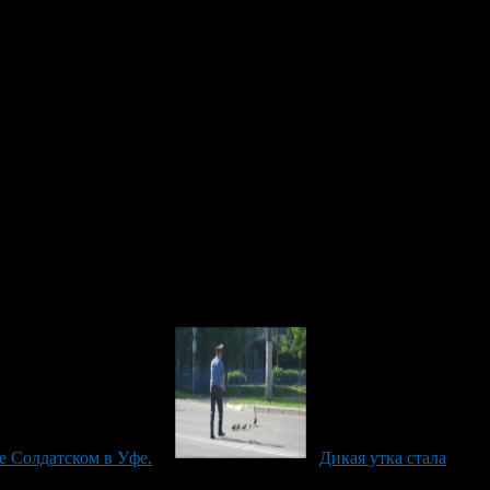
ать утят!
Утка-мама появилась в парке с первым выводком из 16 утят,
ом, откуда они взялись. Теперь заботливая мама ведет уже
е Солдатском в Уфе.
Дикая утка стала