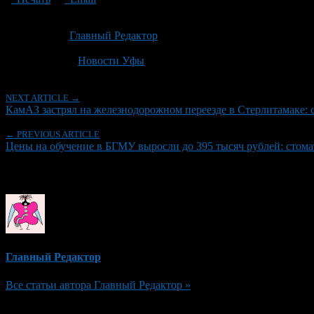
Опубликовано: 2 месяца назад на 21.06.2026
Автор:
Главный Редактор
Последнее изминение 21 июня, 2026 @ 9:47 дп
Рубрики
Новости Уфы
NEXT ARTICLE →
КамАЗ застрял на железнодорожном переезде в Стерлитамаке: 
← PREVIOUS ARTICLE
Цены на обучение в БГМУ выросли до 395 тысяч рублей: стома
Об авторе
Главный Редактор
Все статьи автора Главный Редактор »
Добавить комментарий