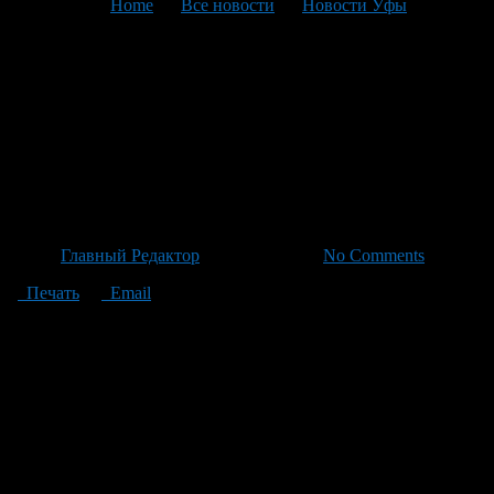
You are here:
Home
>
Все новости
>
Новости Уфы
>
Текущая статья
Радий Хабиров поддержит
Ангелину Степанову в
конкурсе «Учитель года
России – 2026»
Автор
Главный Редактор
/ 20.06.2026 /
No Comments
Печать
Email
Глава Башкортостана Радий Хабиров рассказал в рубрике
#ЖЗЛ_Башкортостан о учительнице русского языка Ангелине
Степановой, которая станет представителем региона на
всероссийском конкурсе «Учитель года России – 2026»
осенью этого года. Радий Хамитов особо отметил успехи
молодой наставницы несмотря на её неполный стаж работы.
Ученики Ангелины Дмитриевны регулярно выделяются в
олимпиадах и конференции с отличными результатами. В
своем обращении к республике, он выразил уверенность: «Мы