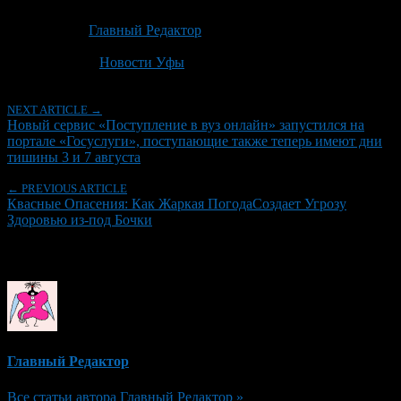
Опубликовано: 2 месяца назад на 20.06.2026
Автор:
Главный Редактор
Последнее изминение 20 июня, 2026 @ 12:18 пп
Рубрики
Новости Уфы
NEXT ARTICLE →
Новый сервис «Поступление в вуз онлайн» запустился на
портале «Госуслуги», поступающие также теперь имеют дни
тишины 3 и 7 августа
← PREVIOUS ARTICLE
Квасные Опасения: Как Жаркая ПогодаСоздает Угрозу
Здоровью из-под Бочки
Об авторе
Главный Редактор
Все статьи автора Главный Редактор »