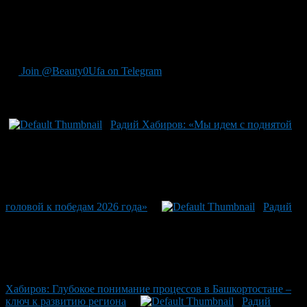
всей республикой будем поддерживать Ангелину Степанову,
надеясь увидеть её среди лучших учителей страны». Глава
региона также подчеркнул гордость Башкортостана за
учительский труд своих преподавателей.
Join @Beauty0Ufa on Telegram
Рекомендуем почитать:
Радий Хабиров: «Мы идем с поднятой
головой к победам 2026 года»
Радий
Хабиров: Глубокое понимание процессов в Башкортостане –
ключ к развитию региона
Радий