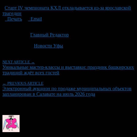
Старт IV чемпионата КХЛ откладывается из-за ярославской
трагедии
Печать
Email
Опубликовано: 2 месяца назад на 18.06.2026
Автор:
Главный Редактор
Последнее изминение 18 июня, 2026 @ 1:51 пп
Рубрики
Новости Уфы
NEXT ARTICLE →
Уникальные мастер-классы и выставки: праздник башкирских
традиций ждёт всех гостей
← PREVIOUS ARTICLE
Электронный аукцион по продаже муниципальных объектов
запланирован в Салавате на июль 2026 года
Об авторе