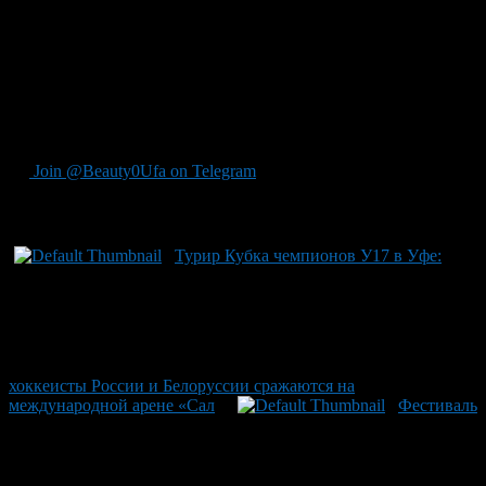
Сергачева – настоящих легенд мирового хоккея. «Матч
года-2026. Все звезды хоккейного мира», запланированный на
25 июля, не просто турнир — это событие, в котором
сталкиваются таланты из Национальной хоккейной лиги и
Континентальной хоккейной лиги на арене с мировым
рекордом по вместимости, собирая воедино лучшие силы
российского хоккея.
Join @Beauty0Ufa on Telegram
Рекомендуем почитать:
Турир Кубка чемпионов У17 в Уфе:
хоккеисты России и Белоруссии сражаются на
международной арене «Сал
Фестиваль