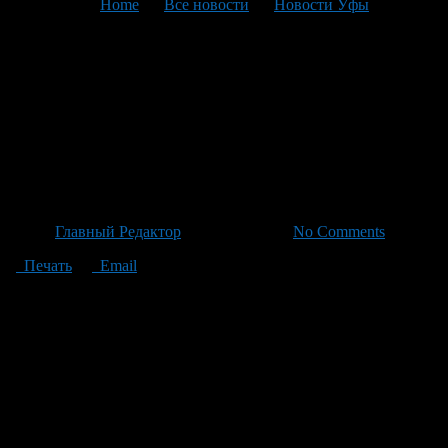
You are here:
Home
>
Все новости
>
Новости Уфы
>
Текущая статья
Матч Звезд-2026: Все
Таланты Хоккея
Воссоединятся На Рекордной
Арене
Автор
Главный Редактор
/ 18.06.2026 /
No Comments
Печать
Email
49 лучших хоккеистов страны собрались в Санкт-Петербурге
для участия во всемирно масштабном событии, завершающем
хоккейный сезон. В команду вошли два игрока команды
«Салават Юлаев»: Вадим Шипачев и Александр Жаровский.
Не менее значимой частью мероприятия станет участие
главного тренера Виктора Козлова среди таких известных
наставников как Игорь Никитин, Олег Знарок, Анвар
Гатиятуллин, Игорь Ларионов и Андрей Разин. Капитанские
обязанности возложили на Артемия Панарина и Михаила