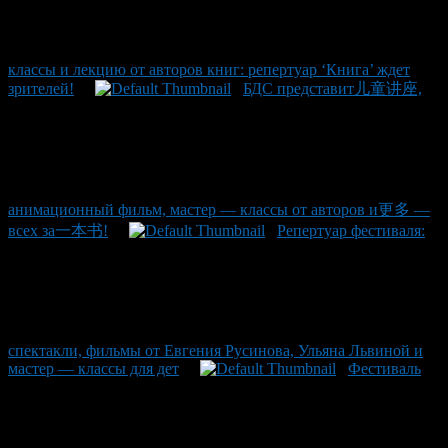
классы и лекцию от авторов книг: репертуар ‘Книга’ ждет
зрителей!
БДС представит儿童讲座,
анимационный фильм, мастер — классы от авторов и更多 —
всех за一本书!
Репертуар фестиваля:
спектакли, фильмы от Евгения Русинова, Ульяна Львиной и
мастер — классы для дет
Фестиваль