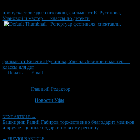
пропускает звезды: спектакли, фильмы от Е. Русинова,
Улановой и мастер — классы по детекти
Репертуар фестиваля: спектакли,
фильмы от Евгения Русинова, Ульяна Львиной и мастер —
классы для дет
Печать
Email
Опубликовано: 2 месяца назад на 18.06.2026
Автор:
Главный Редактор
Последнее изминение 18 июня, 2026 @ 1:51 пп
Рубрики
Новости Уфы
NEXT ARTICLE →
Башкирия: Радий Габиров торжественно благодарит медиков
и вручает ценные подарки по всему региону
← PREVIOUS ARTICLE