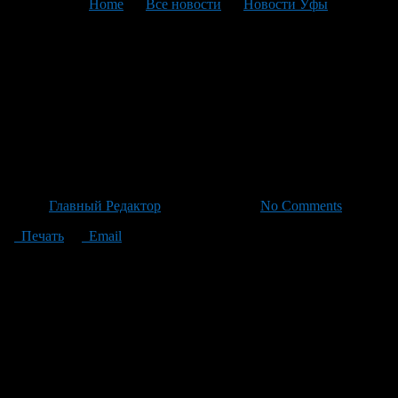
You are here:
Home
>
Все новости
>
Новости Уфы
>
Текущая статья
Уникальные мастер-классы и
выставки: праздник
башкирских традиций ждёт
всех гостей
Автор
Главный Редактор
/ 18.06.2026 /
No Comments
Печать
Email
В рамках предстоящего праздника все желающие получат
уникальный шанс соприкоснуться с богатыми культурными
традициями башкирского народа. В этом году «Башкирское
этноподворье» предлагает интерактивные развлечения на
любой вкус – от участия в фотозоне с героями эпоса Урал-
батыр и Хомай до захватывающих мастер-классов по
изготовлению курая, любимой бубновой игры башкирских
музыкантов. Детям будет выделено специальное пространство
для игр и конкурсов, где они смогут также познакомиться с