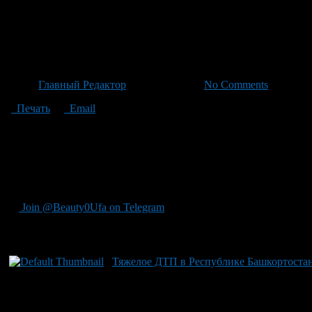
Серьезное отравление семьи 
реанимации, двое взрослых в
Автор
Главный Редактор
/ 08.06.2026 /
No Comments
Печать
Email
В Октябрьском произошло серьезное происшествие: целая сем
газовая колонка. В результате инцидента в реанимации оказал
медицинская помощь. На данный момент состояние ребенка зна
наблюдение, сообщил министр здравоохранения Башкирии Айра
подчеркивают важность регулярной проверки газового оборудо
Join @Beauty0Ufa on Telegram
Рекомендуем почитать:
Тяжелое ДТП в Республике Башкортостан