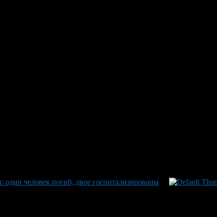
бытовым газом в Октябрьском: 
 токсикологическом отделении
ья пострадала от отравления бытовым газом. По предварительн
ся подросток, а его родители были госпитализированы в токсико
чительно улучшилось, его перевели из реанимации в общую пал
т Рахматуллин. Ранее аналогичная ситуация произошла в посел
вания и соблюдения мер безопасности в быту.
: один человек погиб, двое госпитализированы