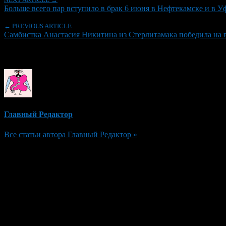
Больше всего пар вступило в брак 6 июня в Нефтекамске и в 
← PREVIOUS ARTICLE
Самбистка Анастасия Никитина из Стерлитамака победила на 
Об авторе
Главный Редактор
Все статьи автора Главный Редактор »
Добавить комментарий