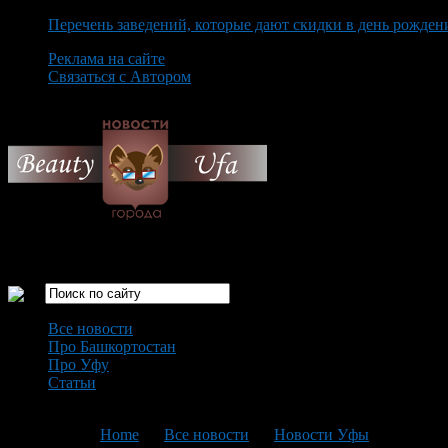
Перечень заведений, которые дают скидки в день рожден
Реклама на сайте
Связаться с Автором
Sunday August 9th, 2026
Только самые интересные новости города Уфа
Все новости
Про Башкортостан
Про Уфу
Статьи
Loading...
You are here:
Home
>
Все новости
>
Новости Уфы
>
Текущая