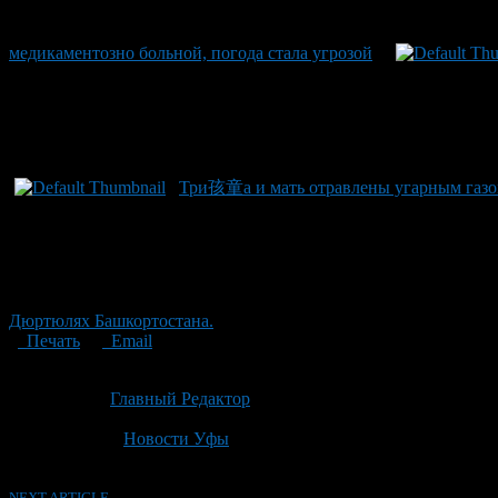
медикаментозно больной, погода стала угрозой
Три孩童а и мать отравлены угарным газо
Дюртюлях Башкортостана.
Печать
Email
Опубликовано: 2 месяца назад на 08.06.2026
Автор:
Главный Редактор
Последнее изминение 8 июня, 2026 @ 4:01 пп
Рубрики
Новости Уфы
NEXT ARTICLE →