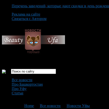
Перечень заведений, которые дают скидки в день рожден
Реклама на сайте
Связаться с Автором
Saturday August 8th, 2026
Только самые интересные новости города Уфа
Все новости
Про Башкортостан
Про Уфу
Статьи
Loading...
You are here:
Home
>
Все новости
>
Новости Уфы
>
Текущая