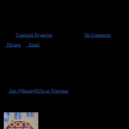
Больше всего пар вступило в 
Октябрьском районах
Автор
Главный Редактор
/ 08.06.2026 /
No Comments
Печать
Email
6 июня, в самый красивый день года — 06.06.2026, в Уфе и др
18 из них выбрали для своей церемонии отдел ЗАГС Кировског
свои отношения в Орджоникидзевском районе. По всей Республи
официально объединены 28 пар. В Белорецком районе и городе 
решила вступить в брак в Благовещенском районе и городе Б
и неожиданностей.
Join @Beauty0Ufa on Telegram
Рекомендуем почитать: