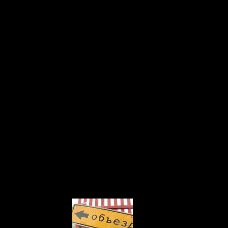
брак 6 июня в Нефтекамске и 
угих городах республики состоялись торжественные регистрации
о района, по 17 пар — в первом отделе ЗАГС Октябрьского район
ке первое место по количеству зарегистрированных браков в эт
Белорецк — 17 пар, а в Бирском районе и городе Бирск — 14 па
лаговещенск — там 6 июня были зарегистрированы семьи, кажда