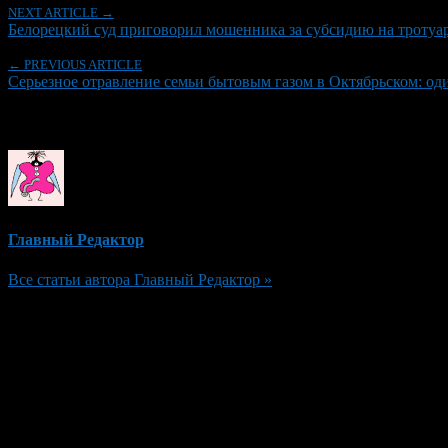
NEXT ARTICLE →
Белорецкий суд приговорил мошенника за субсидию на троту
← PREVIOUS ARTICLE
Серьезное отравление семьи бытовым газом в Октябрьском: од
Об авторе
Главный Редактор
Все статьи автора Главный Редактор »
Добавить комментарий