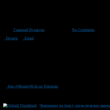
В Башкортостане завершился
инвалидов и лиц с ОВЗ
Автор
Главный Редактор
/ 07.06.2026 /
No Comments
Печать
Email
В Республике Башкортостан завершился отборочный этап Наци
«Абилимпикс», организованного Президентской платформой «Р
инвалидностью, представлявшие 20 регионов Приволжского и У
свои регионы в финале чемпионата, который пройдёт в Москве
заметно выросло как количество участников, так и число сор
беспилотного летательного аппарата». «Абилимпикс» — это не
инвалидностью и ОВЗ. Движение способствует развитию инкл
специалистов. Ранее сообщалось, что для победителей соревн
Join @Beauty0Ufa on Telegram
Рекомендуем почитать:
Чемпионат по боксу среди мужчин завер