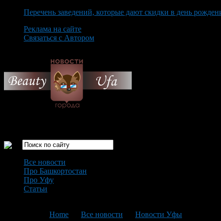
Перечень заведений, которые дают скидки в день рожден
Реклама на сайте
Связаться с Автором
Friday August 7th, 2026
Только самые интересные новости города Уфа
Все новости
Про Башкортостан
Про Уфу
Статьи
Loading...
You are here:
Home
>
Все новости
>
Новости Уфы
>
Текущая