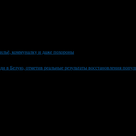
ильё, коммуналку и даже похороны
и в Белую, отметив реальные результаты восстановления попу