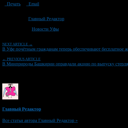
Печать
Email
Опубликовано: 2 месяца назад на 07.06.2026
Автор:
Главный Редактор
Последнее изминение 7 июня, 2026 @ 4:46 пп
Рубрики
Новости Уфы
NEXT ARTICLE →
В Уфе почётным гражданам теперь обеспечивают бесплатное ж
← PREVIOUS ARTICLE
В Минприроды Башкирии оправдали акцию по выпуску стерляд
Об авторе
Главный Редактор
Все статьи автора Главный Редактор »